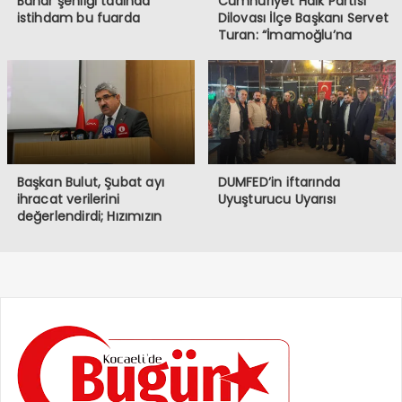
Bahar şenliği tadında
Cumhuriyet Halk Partisi
istihdam bu fuarda
Dilovası İlçe Başkanı Servet
Turan: “İmamoğlu’na
Yapılanlar, Demokrasiye ve
Halkın İradesine
Müdahaledir”
Başkan Bulut, Şubat ayı
DUMFED’in iftarında
ihracat verilerini
Uyuşturucu Uyarısı
değerlendirdi; Hızımızın
kesildiği bir dönemden
geçiyoruz