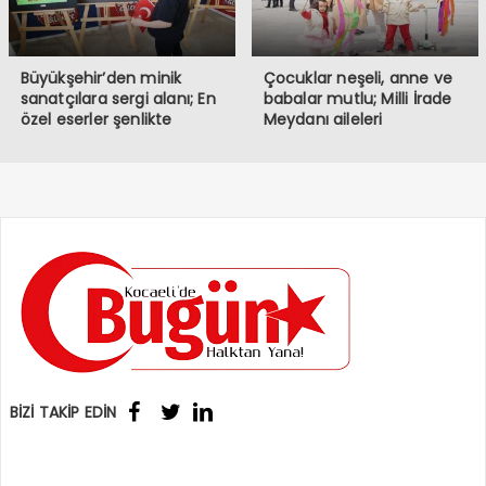
Büyükşehir’den minik
Çocuklar neşeli, anne ve
sanatçılara sergi alanı; En
babalar mutlu; Milli İrade
özel eserler şenlikte
Meydanı aileleri
sergileniyor
buluşturuyor
BİZİ TAKİP EDİN