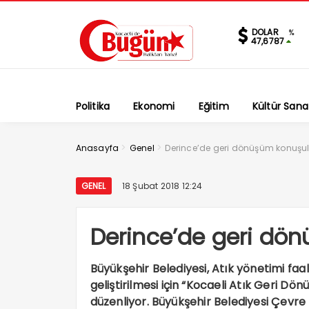
DOLAR
%
47,6787
Politika
Ekonomi
Eğitim
Kültür Sana
>
>
Anasayfa
Genel
Derince’de geri dönüşüm konuşu
GENEL
18 Şubat 2018 12:24
Derince’de geri dö
Büyükşehir Belediyesi, Atık yönetimi faal
geliştirilmesi için “Kocaeli Atık Geri D
düzenliyor. Büyükşehir Belediyesi Çevre