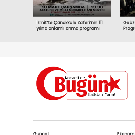
İzmit’te Çanakkale Zaferi’nin 111.
Gebze
yılına anlamlı anma programı
Prog
Güncel
Ekonom