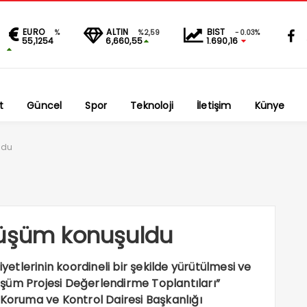
EURO
ALTIN
BIST
%
%2,59
-0.03%
55,1254
6,660,55
1.690,16
t
Güncel
Spor
Teknoloji
İletişim
Künye
ldu
nüşüm konuşuldu
iyetlerinin koordineli bir şekilde yürütülmesi ve
önüşüm Projesi Değerlendirme Toplantıları”
 Koruma ve Kontrol Dairesi Başkanlığı