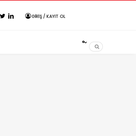
GİRİŞ / KAYIT OL
°