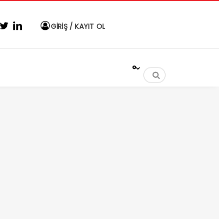
GİRİŞ / KAYIT OL
°