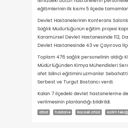
İlimizdeki bütün hastanelerin personell
eğitimlerinin ilk kısmı 5 ilçede tamamlan
Devlet Hastanelerinin Konferans Salonla
Sağlık Müdürlüğünün eğitim projesi kap
Karamürsel Devlet Hastanesinde 112, Dar
Devlet Hastanesinde 43 ve Çayırova İlç
Toplam 476 sağlık personelinin aldığı KB
Müdürlüğünden Kimya Mühendisleri Ser
afet bilinci eğitimini uzmanlar Sebahat
Serbest ve Turgut Bostancı verdi.
Kalan 7 ilçedeki devlet hastanelerine d
verilmesinin planlandığı bildirildi.
afad
hastane
kocaeli afad
salim tekoğ