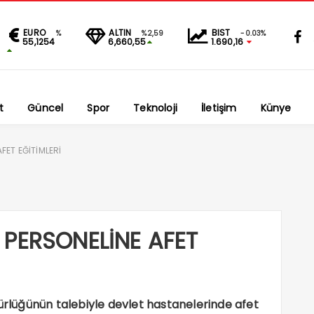
EURO
ALTIN
BIST
%
%2,59
-0.03%
55,1254
6,660,55
1.690,16
t
Güncel
Spor
Teknoloji
İletişim
Künye
FET EĞİTİMLERİ
 PERSONELİNE AFET
dürlüğünün talebiyle devlet hastanelerinde afet