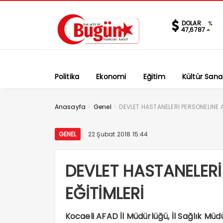
DOLAR
%
47,6787
Politika
Ekonomi
Eğitim
Kültür Sana
>
>
Anasayfa
Genel
DEVLET HASTANELERİ PERSONELİNE A
GENEL
22 Şubat 2018 15:44
DEVLET HASTANELERİ
EĞİTİMLERİ
Kocaeli AFAD İl Müdürlüğü, İl Sağlık Mü