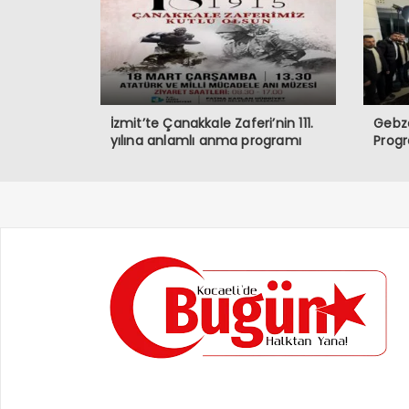
İzmit’te Çanakkale Zaferi’nin 111.
Gebze
yılına anlamlı anma programı
Prog