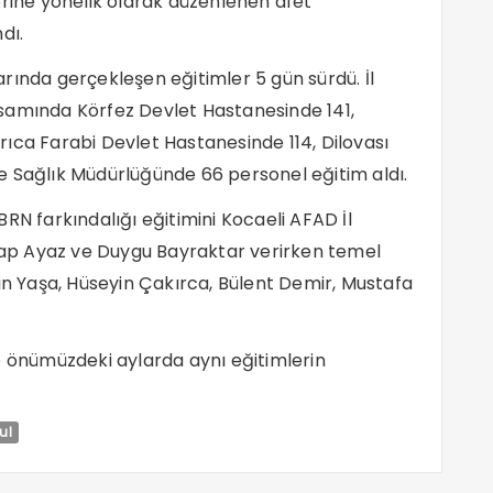
erine yönelik olarak düzenlenen afet
dı.
rında gerçekleşen eğitimler 5 gün sürdü. İl
samında Körfez Devlet Hastanesinde 141,
ıca Farabi Devlet Hastanesinde 114, Dilovası
e Sağlık Müdürlüğünde 66 personel eğitim aldı.
RN farkındalığı eğitimini Kocaeli AFAD İl
ap Ayaz ve Duygu Bayraktar verirken temel
tin Yaşa, Hüseyin Çakırca, Bülent Demir, Mustafa
e önümüzdeki aylarda aynı eğitimlerin
ul