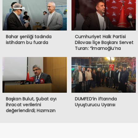
Bahar şenliği tadında
Cumhuriyet Halk Partisi
istihdam bu fuarda
Dilovası İlçe Başkanı Servet
Turan: “İmamoğlu’na
Yapılanlar, Demokrasiye ve
Halkın İradesine
Müdahaledir”
Başkan Bulut, Şubat ayı
DUMFED’in iftarında
ihracat verilerini
Uyuşturucu Uyarısı
değerlendirdi; Hızımızın
kesildiği bir dönemden
geçiyoruz