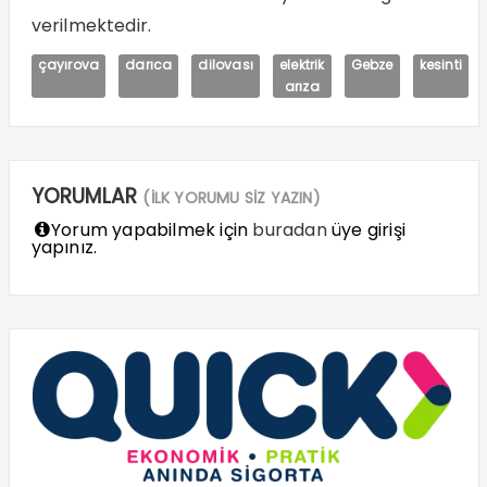
verilmektedir.
çayırova
darıca
dilovası
elektrik
Gebze
kesinti
arıza
YORUMLAR
(İLK YORUMU SİZ YAZIN)
Yorum yapabilmek için
buradan
üye girişi
yapınız.