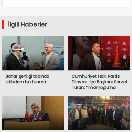
İlgili Haberler
Bahar şenliği tadında
Cumhuriyet Halk Partisi
istihdam bu fuarda
Dilovası İlçe Başkanı Servet
Turan: “İmamoğlu’na
Yapılanlar, Demokrasiye ve
Halkın İradesine
Müdahaledir”