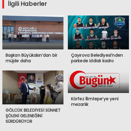
İlgili Haberler
Başkan Büyükakın’dan bir
Çayırova Belediyesi’nden
müjde daha
parkede iddialı kadro
Körfez İlimtepe’ye yeni
mezarlık
GÖLCÜK BELEDİYESİ SÜNNET
ŞÖLENİ GELENEĞİNİ
SÜRDÜRÜYOR