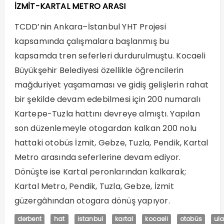
İZMİT-KARTAL METRO ARASI
TCDD’nin Ankara–İstanbul YHT Projesi
kapsamında çalışmalara başlanmış bu
kapsamda tren seferleri durdurulmuştu. Kocaeli
Büyükşehir Belediyesi özellikle öğrencilerin
mağduriyet yaşamaması ve gidiş gelişlerin rahat
bir şekilde devam edebilmesi için 200 numaralı
Kartepe-Tuzla hattını devreye almıştı. Yapılan
son düzenlemeyle otogardan kalkan 200 nolu
hattaki otobüs İzmit, Gebze, Tuzla, Pendik, Kartal
Metro arasında seferlerine devam ediyor.
Dönüşte ise Kartal peronlarından kalkarak;
Kartal Metro, Pendik, Tuzla, Gebze, İzmit
güzergâhından otogara dönüş yapıyor.
derbent
hat
istanbul
kartal
kocaeli
otobüs
ul