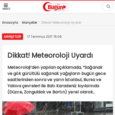
MENÜ
>
>
Anasayfa
Manşetler
Dikkat! Meteoroloji Uyardı
MANŞETLER
17 Temmuz 2017 15:09
Dikkat! Meteoroloji Uyardı
Meteoroloji’den yapılan açıklamada, “Sağanak
ve gök gürültülü sağanak yağışların bugün gece
saatlerinden sonra ve yarın İstanbul, Bursa ve
Yalova çevreleri ile Batı Karadeniz kıyılarında
(Düzce, Zonguldak ve Bartın) yerel olarak..