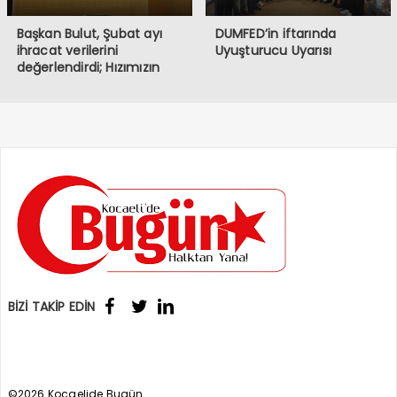
Başkan Bulut, Şubat ayı
DUMFED’in iftarında
ihracat verilerini
Uyuşturucu Uyarısı
değerlendirdi; Hızımızın
kesildiği bir dönemden
geçiyoruz
BİZİ TAKİP EDİN
©2026 Kocaelide Bugün