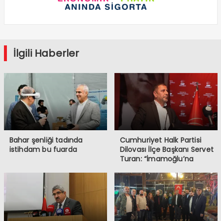
İlgili Haberler
Bahar şenliği tadında
Cumhuriyet Halk Partisi
istihdam bu fuarda
Dilovası İlçe Başkanı Servet
Turan: “İmamoğlu’na
Yapılanlar, Demokrasiye ve
Halkın İradesine
Müdahaledir”