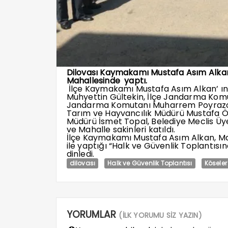
Dilovası Kaymakamı Mustafa Asım Alkan,
Mahallesinde yaptı.
İlçe Kaymakamı Mustafa Asım Alkan’ ın 
Muhyettin Gültekin, İlçe Jandarma Komu
Jandarma Komutanı Muharrem Poyrazoğlu
Tarım ve Hayvancılık Müdürü Mustafa Özya
Müdürü İsmet Topal, Belediye Meclis Üye
ve Mahalle sakinleri katıldı.
İlçe Kaymakamı Mustafa Asım Alkan, Ma
ile yaptığı “Halk ve Güvenlik Toplantısı
dinledi.
dilovası
Halk ve Güvenlik Toplantısı
Köseler
YORUMLAR
(İLK YORUMU SİZ YAZIN)