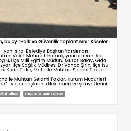
 bu ay “Halk ve Güvenlik Toplantısını” Köseler
yanı sıra, Belediye Başkan Yardımcısı
tanı Vekili Mehmet Hamali, yeni atanan İlçe
, İlçe Milli Eğitim Müdürü Murat Balay, Gıda
r, İlçe Sağlık Müdiresi Dr.Vanda Şirin, İlçe İsu
si Kadir Teke, Mahalle Muhtarı Selami Toklar
halle Muhtarı Selami Toklar, Kurum Müdürleri
nda” vatandaşların dilek, öneri ve şikayetlerini
 Mahallesi
mustafa asım alkan