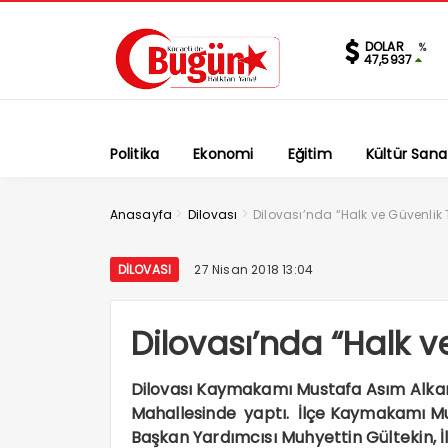
DOLAR
%
47,5937
Politika
Ekonomi
Eğitim
Kültür Sana
>
>
Anasayfa
Dilovası
Dilovası’nda “Halk ve Güvenlik 
DILOVASI
27 Nisan 2018 13:04
Dilovası’nda “Halk v
Dilovası Kaymakamı Mustafa Asım Alkan,
Mahallesinde yaptı. İlçe Kaymakamı Mus
Başkan Yardımcısı Muhyettin Gültekin, İ