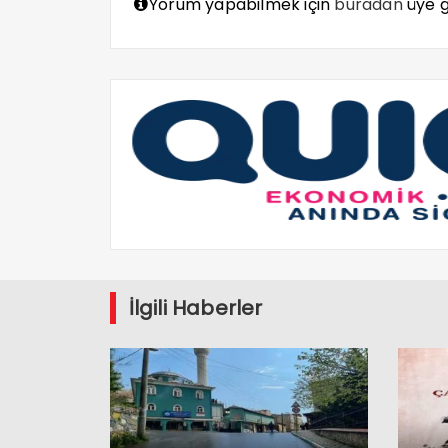
Yorum yapabilmek için
buradan
üye gi
İlgili Haberler