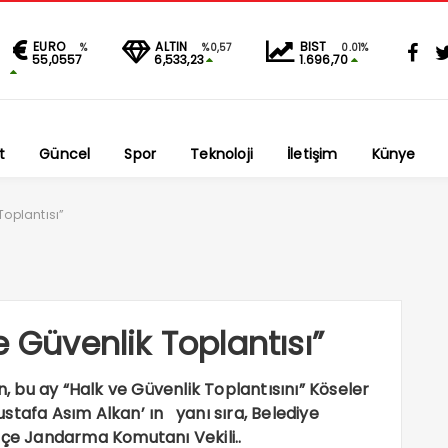
EURO
ALTIN
BIST
%
%0,57
0.01%
55,0557
6,533,23
1.696,70
t
Güncel
Spor
Teknoloji
İletişim
Künye
Toplantısı”
e Güvenlik Toplantısı”
 bu ay “Halk ve Güvenlik Toplantısını” Köseler
tafa Asım Alkan’ ın yanı sıra, Belediye
lçe Jandarma Komutanı Vekili..