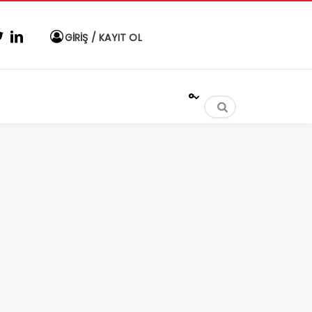
GİRİŞ / KAYIT OL
°