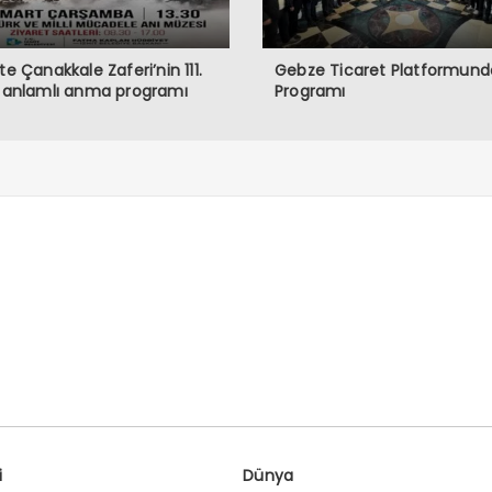
’te Çanakkale Zaferi’nin 111.
Gebze Ticaret Platformunda
a anlamlı anma programı
Programı
i
Dünya