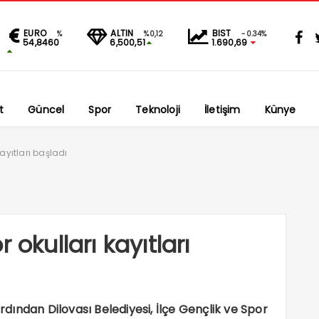
EURO
ALTIN
BIST
%
%0,12
-0.34%
54,8460
6,500,51
1.690,69
t
Güncel
Spor
Teknoloji
İletişim
Künye
ayıtları başladı
 okulları kayıtları
ından Dilovası Belediyesi, İlçe Gençlik ve Spor