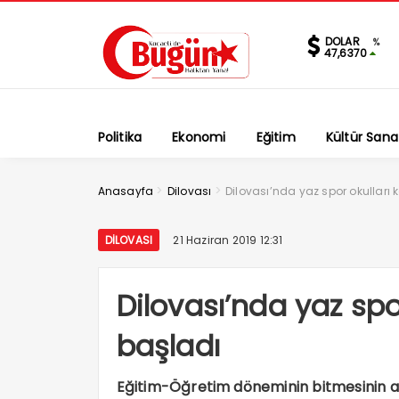
DOLAR
%
47,6370
Politika
Ekonomi
Eğitim
Kültür Sana
>
>
Anasayfa
Dilovası
Dilovası’nda yaz spor okulları k
DILOVASI
21 Haziran 2019 12:31
Dilovası’nda yaz spor
başladı
Eğitim-Öğretim döneminin bitmesinin ard