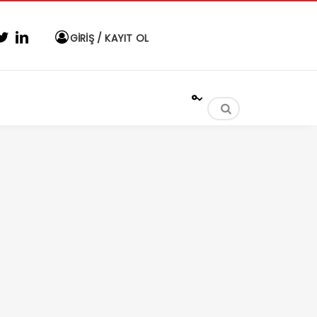
GİRİŞ / KAYIT OL
°