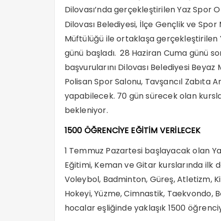
Dilovası’nda gerçekleştirilen Yaz Spor Ok
Dilovası Belediyesi, İlçe Gençlik ve Spor 
Müftülüğü ile ortaklaşa gerçekleştirilen
günü başladı. 28 Haziran Cuma günü sona
başvurularını Dilovası Belediyesi Beyaz M
Polisan Spor Salonu, Tavşancıl Zabıta Am
yapabilecek. 70 gün sürecek olan kursla
bekleniyor.
1500 ÖĞRENCİYE EĞİTİM VERİLECEK
1 Temmuz Pazartesi başlayacak olan Ya
Eğitimi, Keman ve Gitar kurslarında ilk 
Voleybol, Badminton, Güreş, Atletizm, K
Hokeyi, Yüzme, Cimnastik, Taekvondo, B
hocalar eşliğinde yaklaşık 1500 öğrenci