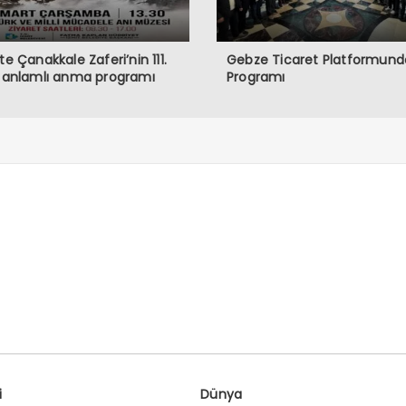
’te Çanakkale Zaferi’nin 111.
Gebze Ticaret Platformunda
a anlamlı anma programı
Programı
i
Dünya