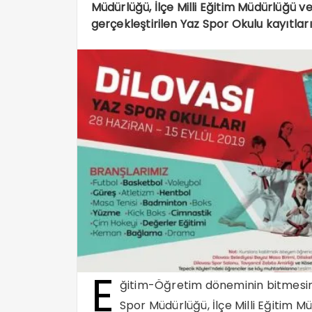
Müdürlüğü, İlçe Milli Eğitim Müdürlüğü ve 
gerçekleştirilen Yaz Spor Okulu kayıtları b
E
ğitim-Öğretim döneminin bitmesinin
Spor Müdürlüğü, İlçe Milli Eğitim Müd