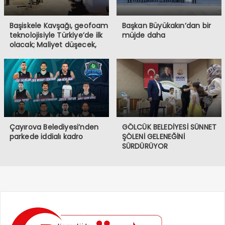
Başiskele Kavşağı, geofoam
Başkan Büyükakın’dan bir
teknolojisiyle Türkiye’de ilk
müjde daha
olacak; Maliyet düşecek,
yapım hızı 4 kat artacak
Çayırova Belediyesi’nden
GÖLCÜK BELEDİYESİ SÜNNET
parkede iddialı kadro
ŞÖLENİ GELENEĞİNİ
SÜRDÜRÜYOR