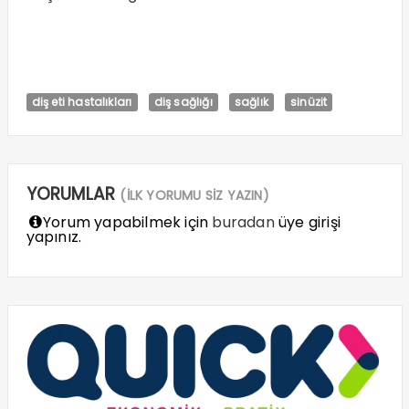
diş eti hastalıkları
diş sağlığı
sağlık
sinüzit
YORUMLAR
(İLK YORUMU SİZ YAZIN)
Yorum yapabilmek için
buradan
üye girişi
yapınız.