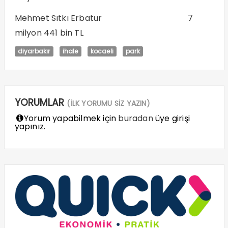
Mehmet Sıtkı Erbatur
7
milyon 441 bin TL
diyarbakır
ihale
kocaeli
park
YORUMLAR
(İLK YORUMU SİZ YAZIN)
Yorum yapabilmek için
buradan
üye girişi
yapınız.