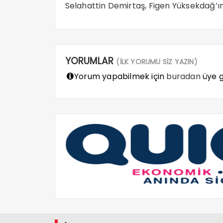
Selahattin Demirtaş, Figen Yüksekdağ’ın 
YORUMLAR
(İLK YORUMU SİZ YAZIN)
Yorum yapabilmek için
buradan
üye gi