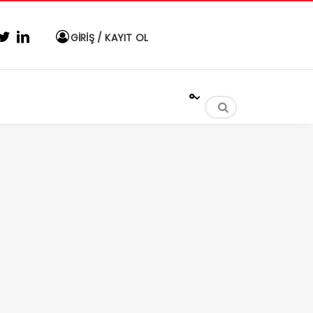
GİRİŞ / KAYIT OL
°