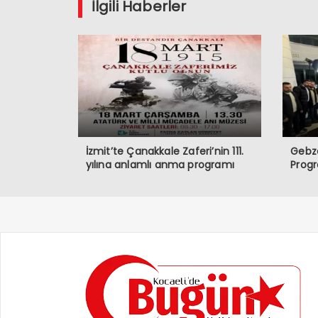
İlgili Haberler
İzmit’te Çanakkale Zaferi’nin 111.
Gebze
yılına anlamlı anma programı
Prog