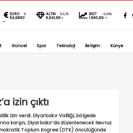
EURO
ALTIN
BIST
%
%0,76
-0.34%
54,9860
6,541,66
1.690,69
t
Güncel
Spor
Teknoloji
İletişim
Künye
a izin çıktı
ik izin verdi. Diyarbakır Valiliği, bölgede
rarına karşın, Diyarbakır’da düzenlenecek Nevruz
Demokratik Toplum Kogresi (DTK) öncülüğünde