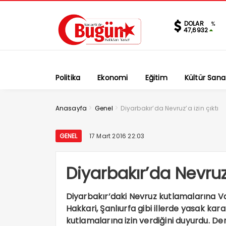
DOLAR
%
47,6932
Politika
Ekonomi
Eğitim
Kültür Sana
>
>
Anasayfa
Genel
Diyarbakır’da Nevruz’a izin çıktı
GENEL
17 Mart 2016 22:03
Diyarbakır’da Nevruz’
Diyarbakır’daki Nevruz kutlamalarına Valil
Hakkari, Şanlıurfa gibi illerde yasak ka
kutlamalarına izin verdiğini duyurdu. 