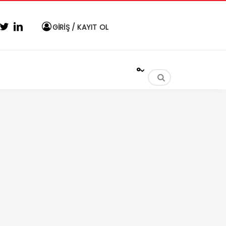
GİRİŞ / KAYIT OL
°