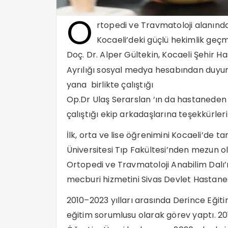
O
rtopedi ve Travmatoloji alanınd
Kocaeli’deki güçlü hekimlik geçmi
Doç. Dr. Alper Gültekin, Kocaeli Şehir Ha
Ayrılığı sosyal medya hesabından duyu
yana birlikte çalıştığı
Op.Dr Ulaş Serarslan ‘ın da hastaneden a
çalıştığı ekip arkadaşlarına teşekkürlerini
İlk, orta ve lise öğrenimini Kocaeli’de 
Üniversitesi Tıp Fakültesi’nden mezun ol
Ortopedi ve Travmatoloji Anabilim Dalı
mecburi hizmetini Sivas Devlet Hastanes
2010–2023 yılları arasında Derince Eğiti
eğitim sorumlusu olarak görev yaptı. 2017