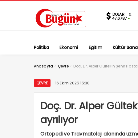
DOLAR
%
47,6787
Politika
Ekonomi
Eğitim
Kültür Sana
>
>
Anasayfa
Çevre
Doç. Dr. Alper Gültekin Şehir Hast
ÇEVRE
16 Ekim 2025 15:38
Doç. Dr. Alper Gülte
ayrılıyor
Ortopedi ve Travmatoloji alanında uzma