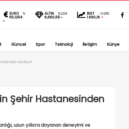
EURO
ALTIN
BIST
%
%2,59
-0.03%
55,1254
6,660,55
1.690,16
t
Güncel
Spor
Teknoloji
İletişim
Künye
anesinden ayrılıyor
kin Şehir Hastanesinden
nlığı, uzun yıllara dayanan deneyimi ve