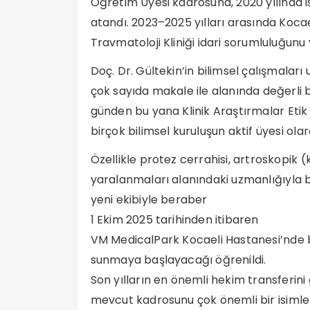
Öğretim Üyesi kadrosuna, 2020 yılında 
atandı. 2023–2025 yılları arasında Koca
Travmatoloji Kliniği idari sorumluluğunu 
Doç. Dr. Gültekin’in bilimsel çalışmaları
çok sayıda makale ile alanında değerli 
günden bu yana Klinik Araştırmalar Etik
birçok bilimsel kuruluşun aktif üyesi ol
Özellikle protez cerrahisi, artroskopik 
yaralanmaları alanındaki uzmanlığıyla bi
yeni ekibiyle beraber
1 Ekim 2025 tarihinden itibaren
VM MedicalPark Kocaeli Hastanesi’nde b
sunmaya başlayacağı öğrenildi.
Son yılların en önemli hekim transferin
mevcut kadrosunu çok önemli bir isimle