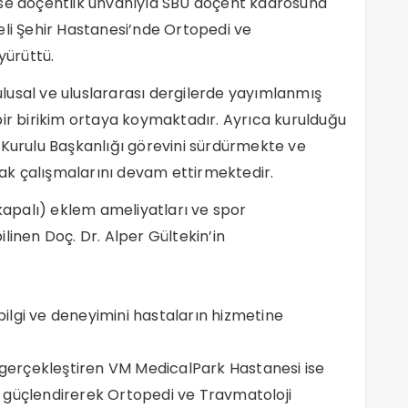
ise doçentlik unvanıyla SBÜ doçent kadrosuna
eli Şehir Hastanesi’nde Ortopedi ve
yürüttü.
 ulusal ve uluslararası dergilerde yayımlanmış
bir birikim ortaya koymaktadır. Ayrıca kurulduğu
 Kurulu Başkanlığı görevini sürdürmekte ve
arak çalışmalarını devam ettirmektedir.
(kapalı) eklem ameliyatları ve spor
linen Doç. Dr. Alper Gültekin’in
ilgi ve deneyimini hastaların hizmetine
i gerçekleştiren VM MedicalPark Hastanesi ise
 güçlendirerek Ortopedi ve Travmatoloji