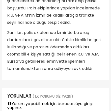
şüphelenerek dolandırıldığını fark edip polise
başvurdu. Polis ekiplerince yapılan incelemede,
R.U. ve A.M’nin İzmir’de kiralık araçla trafikte
seyir halinde olduğu tespit edildi.
Zanlılar, polis ekiplerince İzmir’de bu araç
durdurularak gözaltına aldı. Sahte kimlik belgesi
kullandığı ve parasını ödemeden aldıkları
otomobili 4 kişiye sattığı belirlenen R.U. ve A.M,
Bursa’ya getirilerek emniyette işlemleri
tamamlandıktan sonra adliyeye sevk edildi
YORUMLAR
(İLK YORUMU SİZ YAZIN)
Yorum yapabilmek için
buradan
üye girişi
yapınız.