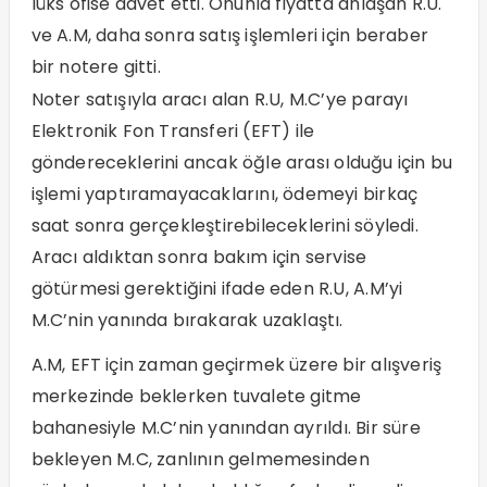
lüks ofise davet etti. Onunla fiyatta anlaşan R.U.
ve A.M, daha sonra satış işlemleri için beraber
bir notere gitti.
Noter satışıyla aracı alan R.U, M.C’ye parayı
Elektronik Fon Transferi (EFT) ile
göndereceklerini ancak öğle arası olduğu için bu
işlemi yaptıramayacaklarını, ödemeyi birkaç
saat sonra gerçekleştirebileceklerini söyledi.
Aracı aldıktan sonra bakım için servise
götürmesi gerektiğini ifade eden R.U, A.M’yi
M.C’nin yanında bırakarak uzaklaştı.
A.M, EFT için zaman geçirmek üzere bir alışveriş
merkezinde beklerken tuvalete gitme
bahanesiyle M.C’nin yanından ayrıldı. Bir süre
bekleyen M.C, zanlının gelmemesinden