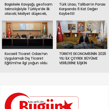
Başiskele Kavşağı, geofoam
Türk Lirası, Taliban’ın Parası
teknolojisiyle Türkiye’de ilk
Karşısında 6 Kat Değer
olacak; Maliyet düşecek,
Kaybetti!
yapım hızı 4 kat artacak
Kocaeli Ticaret Odası’nın
TÜRKİYE EKONOMİSİNİN 2025
Uygulamalı Dış Ticaret
YILI İLK ÇEYREK BÜYÜME
Eğitimi’ne ilgi yoğun oldu
VERİLERİNE İLİŞKİN
DEĞERLENDİRMESİ