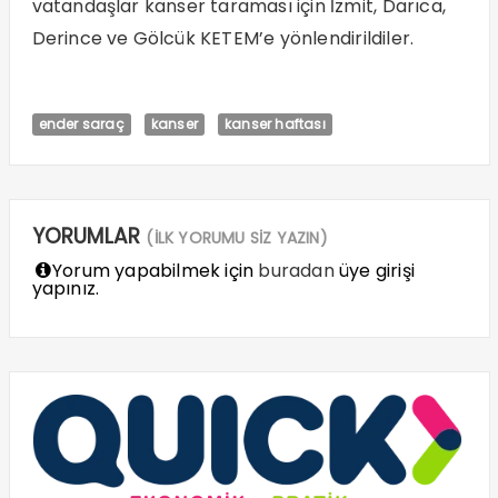
vatandaşlar kanser taraması için İzmit, Darıca,
Derince ve Gölcük KETEM’e yönlendirildiler.
ender saraç
kanser
kanser haftası
YORUMLAR
(İLK YORUMU SİZ YAZIN)
Yorum yapabilmek için
buradan
üye girişi
yapınız.