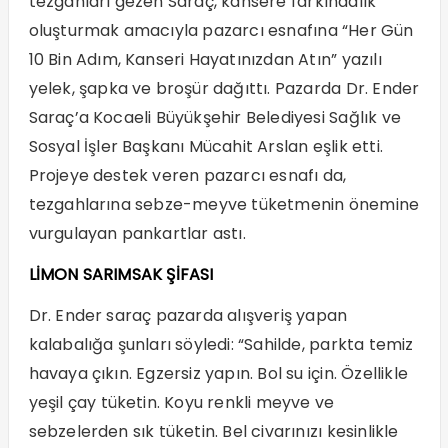
tezgahları gezen Saraç, kansere farkındalık
oluşturmak amacıyla pazarcı esnafına “Her Gün
10 Bin Adım, Kanseri Hayatınızdan Atın” yazılı
yelek, şapka ve broşür dağıttı. Pazarda Dr. Ender
Saraç’a Kocaeli Büyükşehir Belediyesi Sağlık ve
Sosyal İşler Başkanı Mücahit Arslan eşlik etti.
Projeye destek veren pazarcı esnafı da,
tezgahlarına sebze-meyve tüketmenin önemine
vurgulayan pankartlar astı.
LİMON SARIMSAK ŞİFASI
Dr. Ender saraç pazarda alışveriş yapan
kalabalığa şunları söyledi: “Sahilde, parkta temiz
havaya çıkın. Egzersiz yapın. Bol su için. Özellikle
yeşil çay tüketin. Koyu renkli meyve ve
sebzelerden sık tüketin. Bel civarınızı kesinlikle