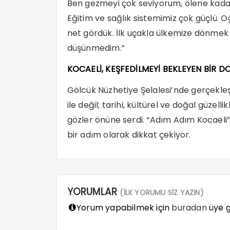
Ben gezmeyi çok seviyorum, ölene kadar
Eğitim ve sağlık sistemimiz çok güçlü. 
net gördük. İlk uçakla ülkemize dönmek 
düşünmedim.”
KOCAELİ, KEŞFEDİLMEYİ BEKLEYEN BİR D
Gölcük Nüzhetiye Şelalesi’nde gerçekleş
ile değil; tarihi, kültürel ve doğal güzell
gözler önüne serdi. “Adım Adım Kocaeli” 
bir adım olarak dikkat çekiyor.
YORUMLAR
(İLK YORUMU SİZ YAZIN)
Yorum yapabilmek için
buradan
üye gi