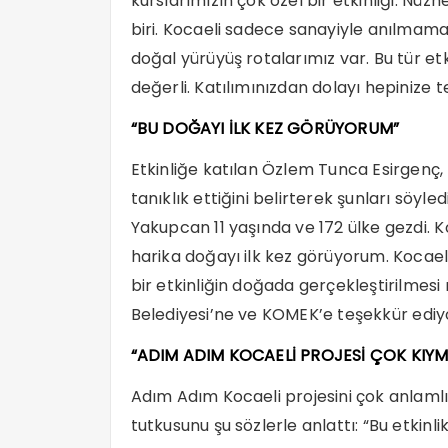
kurslarımızın çok özel bir etkinliği. Nüz
biri. Kocaeli sadece sanayiyle anılmamalı
doğal yürüyüş rotalarımız var. Bu tür et
değerli. Katılımınızdan dolayı hepinize 
“BU DOĞAYI İLK KEZ GÖRÜYORUM”
Etkinliğe katılan Özlem Tunca Esirgenç,
tanıklık ettiğini belirterek şunları söyle
Yakupcan 11 yaşında ve 172 ülke gezdi.
harika doğayı ilk kez görüyorum. Kocaeli
bir etkinliğin doğada gerçekleştirilmesi
Belediyesi’ne ve KOMEK’e teşekkür ediy
“ADIM ADIM KOCAELİ PROJESİ ÇOK KIYM
Adım Adım Kocaeli projesini çok anlamlı
tutkusunu şu sözlerle anlattı: “Bu etkinli