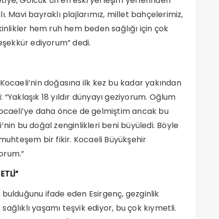
hetiye, Gölcük’ün en eski yerleşim yerlerinden
. Mavi bayraklı plajlarımız, millet bahçelerimiz,
kinlikler hem ruh hem beden sağlığı için çok
teşekkür ediyorum” dedi.
 Kocaeli’nin doğasına ilk kez bu kadar yakından
di: “Yaklaşık 18 yıldır dünyayı geziyorum. Oğlum
 Kocaeli’ye daha önce de gelmiştim ancak bu
’nin bu doğal zenginlikleri beni büyüledi. Böyle
 muhteşem bir fikir. Kocaeli Büyükşehir
orum.”
ETLİ”
 bulduğunu ifade eden Esirgenç, gezginlik
k sağlıklı yaşamı teşvik ediyor, bu çok kıymetli.