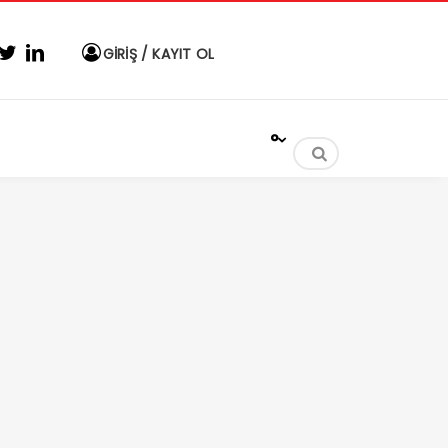
GİRİŞ / KAYIT OL
°