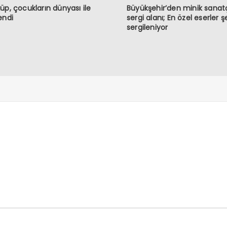
üp, çocukların dünyası ile
Büyükşehir’den minik sanatç
endi
sergi alanı; En özel eserler ş
sergileniyor