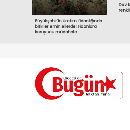
Dev k
renkl
Büyükşehir’in üretim fidanlığında
bitkiler emin ellerde; Fidanlara
koruyucu müdahale