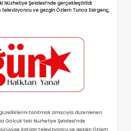
i Nüzhetiye Şelalesi’nde gerçekleştirildi.
n televizyoncu ve gezgin Özlem Tunca Esirgenç,
al güzelliklerini tanıtmak amacıyla düzenlenen
ez Gölcük’teki Nüzhetiye Şelalesi’nde
e yürüyüşe katılan televizyoncu ve gezgin Özlem