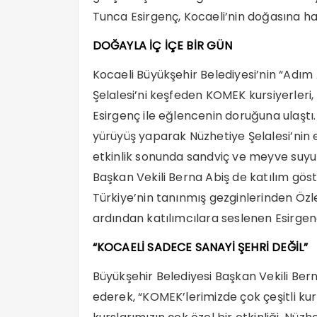
Tunca Esirgenç, Kocaeli’nin doğasına hayr
DOĞAYLA İÇ İÇE BİR GÜN
Kocaeli Büyükşehir Belediyesi’nin “Adım 
Şelalesi’ni keşfeden KOMEK kursiyerleri
Esirgenç ile eğlencenin doruğuna ulaştı.
yürüyüş yaparak Nüzhetiye Şelalesi’nin e
etkinlik sonunda sandviç ve meyve suyu 
Başkan Vekili Berna Abiş de katılım göste
Türkiye’nin tanınmış gezginlerinden Öz
ardından katılımcılara seslenen Esirgen
“KOCAELİ SADECE SANAYİ ŞEHRİ DEĞİL”
Büyükşehir Belediyesi Başkan Vekili Bern
ederek, “KOMEK’lerimizde çok çeşitli kur