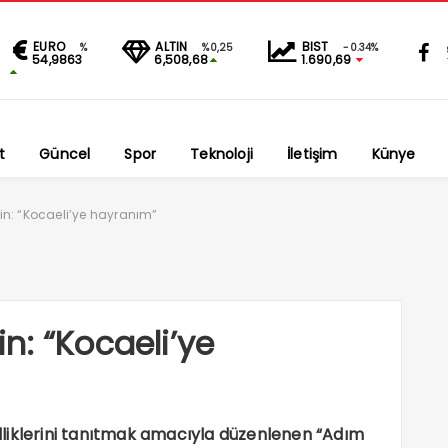
EURO
ALTIN
BIST
%
%0,25
-0.34%
54,9863
6,508,68
1.690,69
t
Güncel
Spor
Teknoloji
İletişim
Künye
n: “Kocaeli’ye hayranım”
n: “Kocaeli’ye
zelliklerini tanıtmak amacıyla düzenlenen “Adım