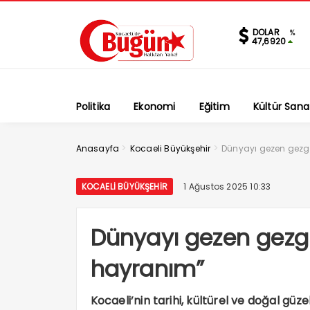
DOLAR
%
47,6920
Politika
Ekonomi
Eğitim
Kültür Sana
>
>
Anasayfa
Kocaeli Büyükşehir
Dünyayı gezen gezgi
KOCAELI BÜYÜKŞEHIR
1 Ağustos 2025 10:33
Dünyayı gezen gezgi
hayranım”
Kocaeli’nin tarihi, kültürel ve doğal gü