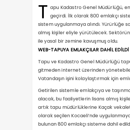
T
apu Kadastro Genel Müdürlüğü, eml
geçirdi. İlk olarak 800 emlakçı sist
sistem uygulanmaya alındı. Yürürlüğe soku
almış kişiler eliyle yürütülecek. Sektör
ile yasal bir zemine kavuşmuş oldu.
WEB-TAPUYA EMLAKÇILAR DAHİL EDİLDİ
Tapu ve Kadastro Genel Müdürlüğü tapu 
gitmeden internet üzerinden yönetebile
Vatandaşın işini kolaylaştırmak için eml
Getirilen sistemle emlakçıya ve taşınmaz
alacak, bu faaliyetlerin lisans almış kişi
artık tapu müdürlüklerine Kaçak vekalet ile
olarak seçilen Kocaeli’nde uygulanmaya
bulunan 800 emlakçı sisteme dahil edildi