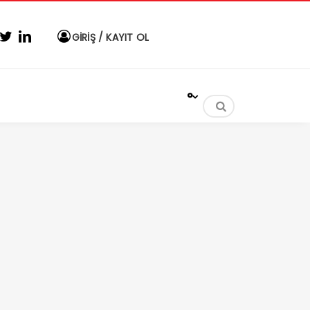
GİRİŞ / KAYIT OL
°