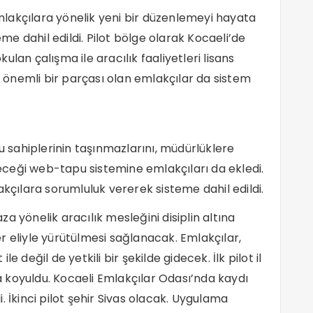
akçılara yönelik yeni bir düzenlemeyi hayata
eme dahil edildi. Pilot bölge olarak Kocaeli’de
lan çalışma ile aracılık faaliyetleri lisans
ün önemli bir parçası olan emlakçılar da sistem
sahiplerinin taşınmazlarını, müdürlüklere
ceği web-tapu sistemine emlakçıları da ekledi.
akçılara sorumluluk vererek sisteme dahil edildi.
a yönelik aracılık mesleğini disiplin altına
ler eliyle yürütülmesi sağlanacak. Emlakçılar,
 değil de yetkili bir şekilde gidecek. İlk pilot il
 koyuldu. Kocaeli Emlakçılar Odası’nda kaydı
. İkinci pilot şehir Sivas olacak. Uygulama