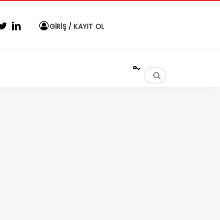
GİRİŞ / KAYIT OL
°