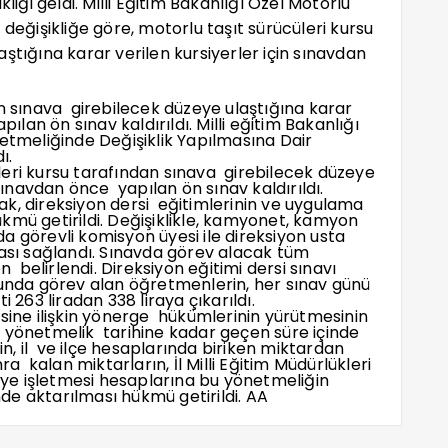
şikliği geldi. Milli Eğitim Bakanlığı Özel Motorlu
 değişikliğe göre, motorlu taşıt sürücüleri kursu
ştığına karar verilen kursiyerler için sınavdan
an sınava girebilecek düzeye ulaştığına karar
ılan ön sınav kaldırıldı. Milli eğitim Bakanlığı
etmeliğinde Değişiklik Yapılmasına Dair
ı.
leri kursu tarafından sınava girebilecek düzeye
 sınavdan önce yapılan ön sınav kaldırıldı.
k, direksiyon dersi eğitimlerinin ve uygulama
kmü getirildi. Değişiklikle, kamyonet, kamyon
nda görevli komisyon üyesi ile direksiyon usta
ası sağlandı. Sınavda görev alacak tüm
belirlendi. Direksiyon eğitimi dersi sınavı
da görev alan öğretmenlerin, her sınav günü
ti 263 liradan 338 liraya çıkarıldı.
esine ilişkin yönerge hükümlerinin yürütmesinin
k yönetmelik tarihine kadar geçen süre içinde
nin, il ve ilçe hesaplarında biriken miktardan
kalan miktarların, İl Milli Eğitim Müdürlükleri
e işletmesi hesaplarına bu yönetmeliğin
nde aktarılması hükmü getirildi. AA