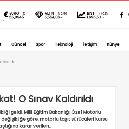
EURO
ALTIN
BIST
%
%0,90
-1.02%
55,0945
6,554,86
1.696,53
t
Güncel
Spor
Teknoloji
İletişim
Künye
aldırıldı
kat! O Sınav Kaldırıldı
şikliği geldi. Milli Eğitim Bakanlığı Özel Motorlu
 değişikliğe göre, motorlu taşıt sürücüleri kursu
ştığına karar verilen..