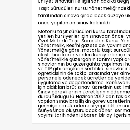
Ehliyet sınavları ile ilgili son dakika deği
Taşıt Sürücüleri Kursu Yönetmeliği’ndeki
tarafından sınava girebilecek düzeye ula
önce yapılan ön sınav kaldırıldı.
Motorlu taşıt sürücüleri kursu tarafınd
verilen kursiyerler için sınavdan önce yap
Özel Motorlu Taşıt Sürücüleri Kursu Yön
Yönetmelik, Resmi gazete’de yayımland
Yönetmeliğe göre, motorlu taşıt sürücü
ulaştığına karar verilen kursiyerler için
Yönetmelikle güzergahın tanımı yapılara
sınavlarının bu güzergahta yapılması hü
ve TIR gibi araçların sertifika sınavları
öğreticisinin de takip aracında yer alm
personele ödenecek ücretler de yeniden 
uygulama ve değerlendirme komisyonun
için aldıkları brüt sınav ücretinin üst limi
Sınav görevlilerinin ücretlerinin ödenm
durdurulduğu 16 Haziran 2017’den tasla
yapılan sınavlara ilişkin görev ücretleri
geçmişe dönük ödemesi yapıldıktan sonra 
bünyesinde oluşturulacak döner sermay
yayımı tarihinden itibaren bir ay içerisi