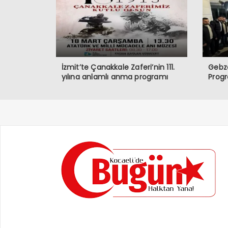
İzmit’te Çanakkale Zaferi’nin 111.
Gebze
yılına anlamlı anma programı
Prog