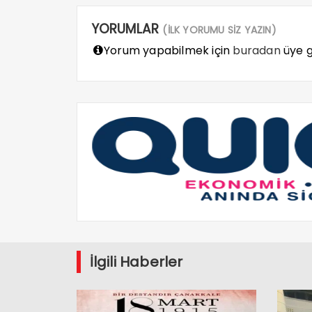
YORUMLAR
(İLK YORUMU SİZ YAZIN)
Yorum yapabilmek için
buradan
üye gi
İlgili Haberler