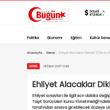
DOLAR
%
47,5804
Politika
Ekonomi
Eğitim
Kültür Sana
>
>
Anasayfa
Genel
Ehliyet Alacaklar Dikkat! O Sınav K
GENEL
19 Ekim 2017 11:40
Ehliyet Alacaklar Dik
Ehliyet sınavları ile ilgili son dakika deği
Taşıt Sürücüleri Kursu Yönetmeliği’ndeki
tarafından sınava girebilecek düzeye ula