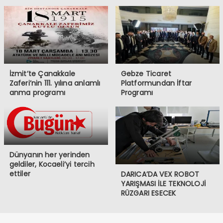
İzmit’te Çanakkale
Gebze Ticaret
Zaferi’nin 111. yılına anlamlı
Platformundan İftar
anma programı
Programı
Dünyanın her yerinden
geldiler, Kocaeli’yi tercih
ettiler
DARICA’DA VEX ROBOT
YARIŞMASI İLE TEKNOLOJİ
RÜZGARI ESECEK