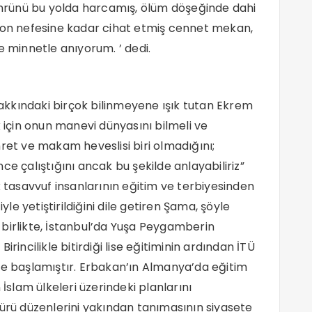
 ömrünü bu yolda harcamış, ölüm döşeğinde dahi
 son nefesine kadar cihat etmiş cennet mekan,
minnetle anıyorum. ’ dedi.
kkındaki birçok bilinmeyene ışık tutan Ekrem
çin onun manevi dünyasını bilmeli ve
ret ve makam heveslisi biri olmadığını;
ce çalıştığını ancak bu şekilde anlayabiliriz”
k tasavvuf insanlarının eğitim ve terbiyesinden
yle yetiştirildiğini dile getiren Şama, şöyle
birlikte, İstanbul’da Yuşa Peygamberin
rincilikle bitirdiği lise eğitiminin ardından İTÜ
ne başlamıştır. Erbakan’ın Almanya’da eğitim
 İslam ülkeleri üzerindeki planlarını
mürü düzenlerini yakından tanımasının siyasete