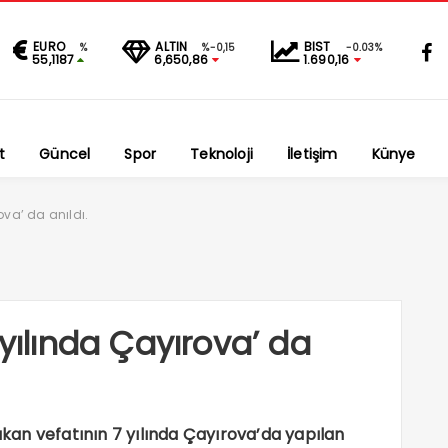
EURO
ALTIN
BIST
%
%-0,15
-0.03%
55,1187
6,650,86
1.690,16
t
Güncel
Spor
Teknoloji
İletişim
Künye
ova’ da anıldı.
 yılında Çayırova’ da
bakan vefatının 7 yılında Çayırova’da yapılan