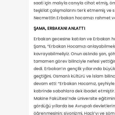
saati için malıyla canıyla cihat etmiş,
teşkilat çalışmalarını terk etmemiş ve
Necmettin Erbakan hocamızı rahmet ve 
ŞAMA, ERBAKANI ANLATTI
Erbakan gecesine katılan ve Erbakan ha
Şama, “Erbakan Hocamızı anlayabilmek i
kavrayabilmeliyiz. Onun aslında şan, şöh
tamamen görev bilinciyle nefesi yettiğin
dedi. Erbakan’ın gençlik yıllarında büyü
geçtiğini, Osmanlı kültürü ve İslam bilinci
devam etti: “Erbakan Hocamız, şeyhiyle 
kabrinde sabahlara dek ibadet etmiştir. Bi
Makine Fakültesi’nde üniversite eğitimi
gördüğü yıllarda ise Avrupalı devletlerin
öğrenmesinin; siyonizmi, Haçlı’yı ve sö