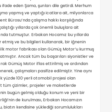
 ifade eden Şama, şunları dile getirdi. Merhum
aşma yapmış ve yaptığı icatlara ait, milyonlarca
ent Bürosu’nda çalışma hakkı karşılığında
alıştığı yıllarda çok önemli buluşlara ait
lında tutmuştur. Erbakan Hocamız bu yıllarda
 etmiş ve bu bilgileri kullanarak, bir iğnenin
 ilk motor fabrikası olan Gümüş Motor’u kurmuş
 atmıştır. Ancak tüm bu başarıları siyonistler ve
arak Gümüş Motor iflas ettirilmiş ve ardından
erek, çalışmaları pasifize edilmiştir. Yine aynı
k yüzde 100 yerli otomobil projesi olan
it tüm çizimler, projeler ve maketlerde
e’nin bugün gelmiş olduğu konum ve yeni bir
Birliği’nin de kurulması, Erbakan Hocamızın
, biatın kendisine yüklediği sorumlulukları