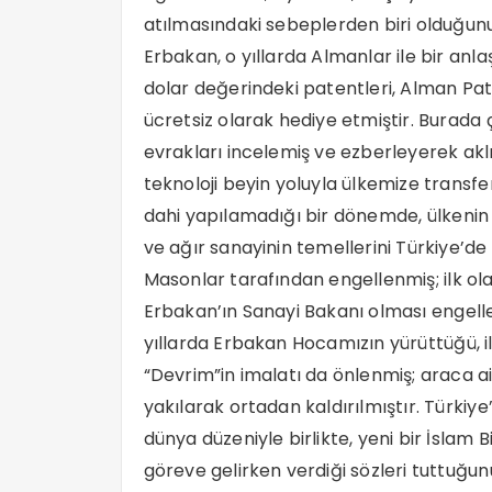
atılmasındaki sebeplerden biri olduğunu
Erbakan, o yıllarda Almanlar ile bir anl
dolar değerindeki patentleri, Alman Pat
ücretsiz olarak hediye etmiştir. Burada ç
evrakları incelemiş ve ezberleyerek ak
teknoloji beyin yoluyla ülkemize transfer
dahi yapılamadığı bir dönemde, ülkenin
ve ağır sanayinin temellerini Türkiye’de
Masonlar tarafından engellenmiş; ilk ol
Erbakan’ın Sanayi Bakanı olması engellen
yıllarda Erbakan Hocamızın yürüttüğü, il
“Devrim”in imalatı da önlenmiş; araca a
yakılarak ortadan kaldırılmıştır. Türkiy
dünya düzeniyle birlikte, yeni bir İslam 
göreve gelirken verdiği sözleri tuttuğunu