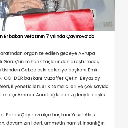
tin Erbakan vefatının 7 yılında Çayırova’da
 tarafından organize edilen geceye Avrupa
li Görüş’ün mihenk taşlarından araştırmacı,
rtisinden Gebze eski belediye başkanı Emin
ndik, ÖĞ-DER başkanı Muzaffer Çetin, Beyaz ay
eri, il yöneticileri, STK temsilcileri ve çok sayıda
sanatçı Ammar Acarlıoğlu da ezgileriyle coşku
 Partisi Çayırova ilçe başkanı Yusuf Aksu
an, davamızın lideri, ümmetin hamisi, insanlığın