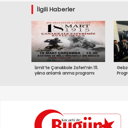
İlgili Haberler
İzmit’te Çanakkale Zaferi’nin 111.
Gebze
yılına anlamlı anma programı
Prog