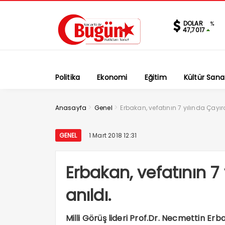
DOLAR
%
47,7017
Politika
Ekonomi
Eğitim
Kültür Sana
>
>
Anasayfa
Genel
Erbakan, vefatının 7 yılında Çayır
GENEL
1 Mart 2018 12:31
Erbakan, vefatının 7
anıldı.
Milli Görüş lideri Prof.Dr. Necmettin Er