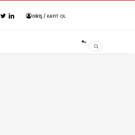
GİRİŞ / KAYIT OL
°