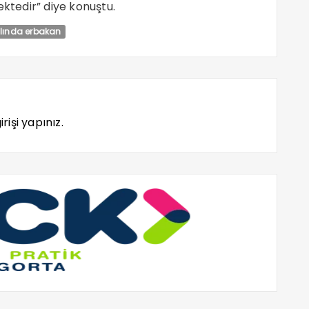
ektedir” diye konuştu.
yılında erbakan
rişi yapınız.