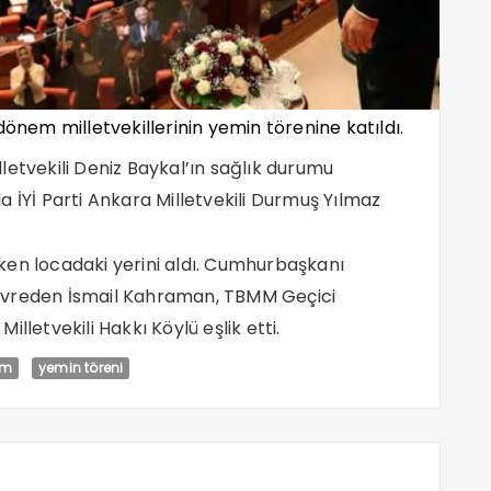
em milletvekillerinin yemin törenine katıldı.
etvekili Deniz Baykal’ın sağlık durumu
yla İYİ Parti Ankara Milletvekili Durmuş Yılmaz
ken locadaki yerini aldı. Cumhurbaşkanı
evreden İsmail Kahraman, TBMM Geçici
lletvekili Hakkı Köylü eşlik etti.
mm
yemin töreni