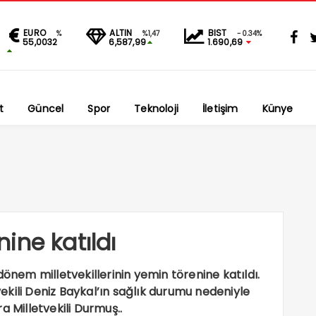
EURO
ALTIN
BIST
%
%1,47
-0.34%
55,0032
6,587,99
1.690,69
t
Güncel
Spor
Teknoloji
İletişim
Künye
ine katıldı
em milletvekillerinin yemin törenine katıldı.
kili Deniz Baykal’ın sağlık durumu nedeniyle
ra Milletvekili Durmuş..