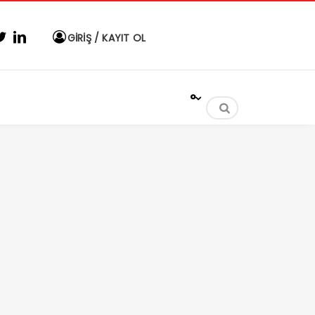
GİRİŞ / KAYIT OL
°