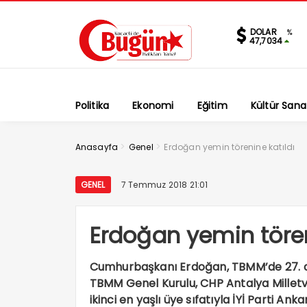
DOLAR
%
47,7034
Politika
Ekonomi
Eğitim
Kültür Sana
>
>
Anasayfa
Genel
Erdoğan yemin törenine katıldı
GENEL
7 Temmuz 2018 21:01
Erdoğan yemin tören
Cumhurbaşkanı Erdoğan, TBMM’de 27. dön
TBMM Genel Kurulu, CHP Antalya Milletve
ikinci en yaşlı üye sıfatıyla İYİ Parti Anka