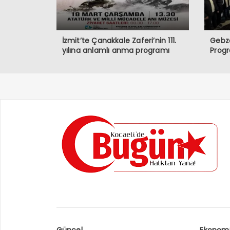
İzmit’te Çanakkale Zaferi’nin 111.
Gebze
yılına anlamlı anma programı
Prog
Güncel
Ekonom