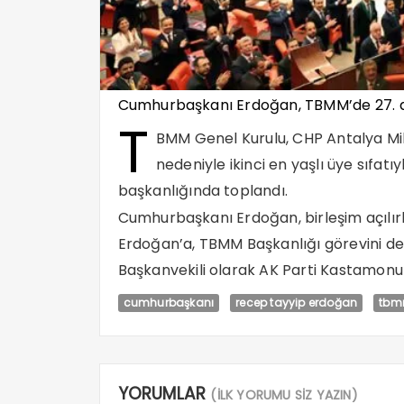
Cumhurbaşkanı Erdoğan, TBMM’de 27. dön
T
BMM Genel Kurulu, CHP Antalya Mill
nedeniyle ikinci en yaşlı üye sıfatı
başkanlığında toplandı.
Cumhurbaşkanı Erdoğan, birleşim açılır
Erdoğan’a, TBMM Başkanlığı görevini d
Başkanvekili olarak AK Parti Kastamonu Mi
cumhurbaşkanı
recep tayyip erdoğan
tb
YORUMLAR
(İLK YORUMU SİZ YAZIN)