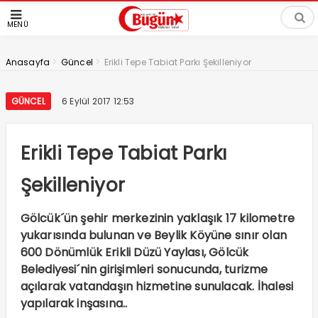
MENÜ
>
>
Anasayfa
Güncel
Erikli Tepe Tabiat Parkı Şekilleniyor
GÜNCEL
6 Eylül 2017 12:53
Erikli Tepe Tabiat Parkı
Şekilleniyor
Gölcük´ün şehir merkezinin yaklaşık 17 kilometre
yukarısında bulunan ve Beylik Köyüne sınır olan
600 Dönümlük Erikli Düzü Yaylası, Gölcük
Belediyesi´nin girişimleri sonucunda, turizme
açılarak vatandaşın hizmetine sunulacak. İhalesi
yapılarak inşasına..