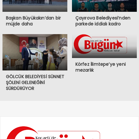
Başkan Büyükakın’dan bir
Çayırova Belediyesi’nden
müjde daha
parkede iddialı kadro
Körfez İlimtepe’ye yeni
mezarlık
GÖLCÜK BELEDİYESİ SÜNNET
ŞÖLENİ GELENEĞİNİ
SÜRDÜRÜYOR