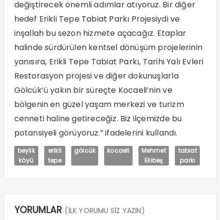
değiştirecek önemli adımlar atıyoruz. Bir diğer
hedef Erikli Tepe Tabiat Parkı Projesiydi ve
inşallah bu sezon hizmete açacağız. Etaplar
halinde sürdürülen kentsel dönüşüm projelerinin
yanısıra, Erikli Tepe Tabiat Parkı, Tarihi Yalı Evleri
Restorasyon projesi ve diğer dokunuşlarla
Gölcük’ü yakın bir süreçte Kocaeli’nin ve
bölgenin en güzel yaşam merkezi ve turizm
cenneti haline getireceğiz. Biz ilçemizde bu
potansiyeli görüyoruz.” ifadelerini kullandı.
beylik
erikli
gölcük
kocaeli
Mehmet
tabiat
köyü
tepe
Ellibeş
parkı
YORUMLAR
(İLK YORUMU SİZ YAZIN)