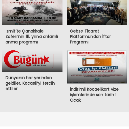
İzmit’te Çanakkale
Gebze Ticaret
Zaferi’nin 111. yılına anlamlı
Platformundan İftar
anma programı
Programı
Dünyanın her yerinden
geldiler, Kocaeli’yi tercih
ettiler
İndirimli Kocaelikart vize
işlemlerinde son tarih 1
Ocak