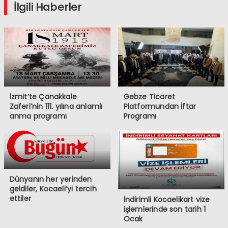
İlgili Haberler
İzmit’te Çanakkale
Gebze Ticaret
Zaferi’nin 111. yılına anlamlı
Platformundan İftar
anma programı
Programı
Dünyanın her yerinden
geldiler, Kocaeli’yi tercih
ettiler
İndirimli Kocaelikart vize
işlemlerinde son tarih 1
Ocak