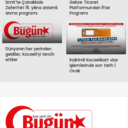
İzmit’te Çanakkale
Gebze Ticaret
Zaferi’nin 111. yılına anlamlı
Platformundan İftar
anma programı
Programı
Dünyanın her yerinden
geldiler, Kocaeli’yi tercih
ettiler
İndirimli Kocaelikart vize
işlemlerinde son tarih 1
Ocak