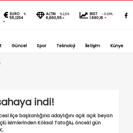
EURO
ALTIN
BIST
%
%2,59
-0.03%
55,1254
6,660,55
1.690,16
t
Güncel
Spor
Teknoloji
İletişim
Künye
!
sahaya indi!
si ilçe başkanlığına adaylığını açık açık beyan
lü isimlerinden Köksal Tatoğlu, önceki gün
..