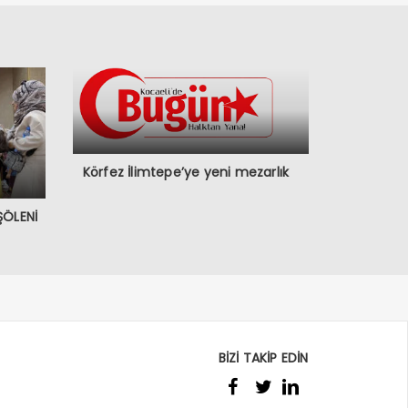
Körfez İlimtepe’ye yeni mezarlık
ŞÖLENİ
BİZİ TAKİP EDİN