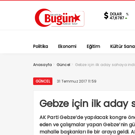
DOLAR
%
47,6787
Politika
Ekonomi
Eğitim
Kültür Sana
>
>
Anasayfa
Güncel
Gebze için ilk aday sahaya indi
GÜNCEL
31 Temmuz 2017 11:59
Gebze için ilk aday 
AK Parti Gebze’de yapılacak kongre önce
eden ve çalışmalar yapan Gebze’nin güç
mahalle başkanları ile bir araya geldi. AK