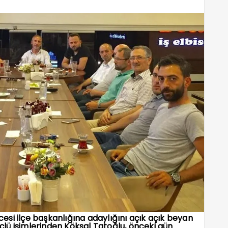
si ilçe başkanlığına adaylığını açık açık beyan
lü isimlerinden Köksal Tatoğlu, önceki gün