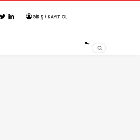
GİRİŞ / KAYIT OL
°