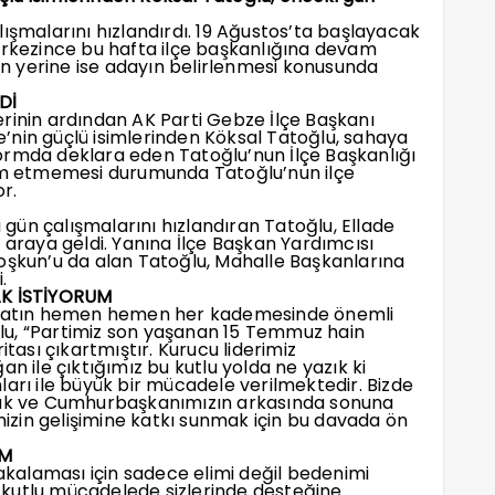
ışmalarını hızlandırdı. 19 Ağustos’ta başlayacak
erkezince bu hafta ilçe başkanlığına devam
 yerine ise adayın belirlenmesi konusunda
Dİ
rinin ardından AK Parti Gebze İlçe Başkanı
’nin güçlü isimlerinden Köksal Tatoğlu, sahaya
ormda deklara eden Tatoğlu’nun İlçe Başkanlığı
vam etmemesi durumunda Tatoğlu’nun ilçe
r.
ün çalışmalarını hızlandıran Tatoğlu, Ellade
 araya geldi. Yanına İlçe Başkan Yardımcısı
oşkun’u da alan Tatoğlu, Mahalle Başkanlarına
.
K İSTİYORUM
kilatın hemen hemen her kademesinde önemli
lu, “Partimiz son yaşanan 15 Temmuz hain
itası çıkartmıştır. Kurucu liderimiz
ile çıktığımız bu kutlu yolda ne yazık ki
ları ile büyük bir mücadele verilmektedir. Bizde
k ve Cumhurbaşkanımızın arkasında sonuna
zin gelişimine katkı sunmak için bu davada ön
UM
yakalaması için sadece elimi değil bedenimi
 kutlu mücadelede sizlerinde desteğine