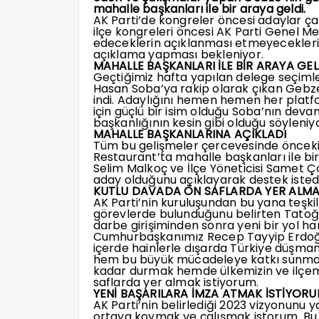
mahalle başkanları ile bir araya geldi.
AK Parti’de kongreler öncesi adaylar çal
ilçe kongreleri öncesi AK Parti Genel M
edeceklerin açıklanması etmeyeceklerin
açıklama yapması bekleniyor.
MAHALLE BAŞKANLARI İLE BİR ARAYA GEL
Geçtiğimiz hafta yapılan delege seçimle
Hasan Soba’ya rakip olarak çıkan Gebze
indi. Adaylığını hemen hemen her platf
için güçlü bir isim olduğu Soba’nın de
başkanlığının kesin gibi olduğu söyleniyo
MAHALLE BAŞKANLARINA AÇIKLADI
Tüm bu gelişmeler çercevesinde önceki g
Restaurant’ta mahalle başkanları ile bir
Selim Malkoç ve İlçe Yöneticisi Samet Ç
aday olduğunu açıklayarak destek istedi
KUTLU DAVADA ÖN SAFLARDA YER ALMA
AK Parti’nin kuruluşundan bu yana teş
görevlerde bulunduğunu belirten Tatoğ
darbe girişiminden sonra yeni bir yol har
Cumhurbaşkanımız Recep Tayyip Erdoğan 
içerde hainlerle dışarda Türkiye düşman
hem bu büyük mücadeleye katkı sunma
kadar durmak hemde ülkemizin ve ilçemi
saflarda yer almak istiyorum.
YENİ BAŞARILARA İMZA ATMAK İSTİYOR
AK Parti’nin belirlediği 2023 vizyonunu 
ortaya koymak ve çalışmak istorum. Bu