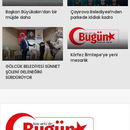
Başkan Büyükakın’dan bir
Çayırova Belediyesi’nden
müjde daha
parkede iddialı kadro
Körfez İlimtepe’ye yeni
mezarlık
GÖLCÜK BELEDİYESİ SÜNNET
ŞÖLENİ GELENEĞİNİ
SÜRDÜRÜYOR