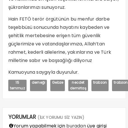
şükranlarımızı sunuyoruz.
Hain FETÖ terör örgütünün bu menfur darbe
teşebbüsü sonucunda hayatını kaybeden ve
şehitlik mertebesine erişen tüm güvenlik
güçlerimize ve vatandaşlarımıza, Allah’tan
rahmet, kederli ailelerine, yakınlarına ve Türk
milletine sabır ve başsağlığı diliyoruz
Kamuoyuna saygıyla duyurulur.
15
derneği
Gebze
necdet
trabzon
trabzon
temmuz
demirtaş
YORUMLAR
(İLK YORUMU SİZ YAZIN)
Yorum yapabilmek için
buradan
üye girişi