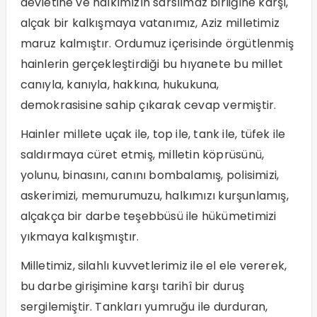
devletine ve halkımızın sarsılmaz birliğine karşı,
alçak bir kalkışmaya vatanımız, Aziz milletimiz
maruz kalmıştır. Ordumuz içerisinde örgütlenmiş
hainlerin gerçekleştirdiği bu hıyanete bu millet
canıyla, kanıyla, hakkına, hukukuna,
demokrasisine sahip çıkarak cevap vermiştir.
Hainler millete uçak ile, top ile, tank ile, tüfek ile
saldırmaya cüret etmiş, milletin köprüsünü,
yolunu, binasını, canını bombalamış, polisimizi,
askerimizi, memurumuzu, halkımızı kurşunlamış,
alçakça bir darbe teşebbüsü ile hükümetimizi
yıkmaya kalkışmıştır.
Milletimiz, silahlı kuvvetlerimiz ile el ele vererek,
bu darbe girişimine karşı tarihî bir duruş
sergilemiştir. Tankları yumruğu ile durduran,