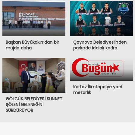
Başkan Büyükakın’dan bir
Çayırova Belediyesi’nden
müjde daha
parkede iddialı kadro
Körfez İlimtepe’ye yeni
mezarlık
GÖLCÜK BELEDİYESİ SÜNNET
ŞÖLENİ GELENEĞİNİ
SÜRDÜRÜYOR