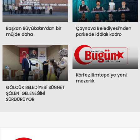
Başkan Büyükakın’dan bir
Çayırova Belediyesi’nden
müjde daha
parkede iddialı kadro
Körfez İlimtepe’ye yeni
mezarlık
GÖLCÜK BELEDİYESİ SÜNNET
ŞÖLENİ GELENEĞİNİ
SÜRDÜRÜYOR