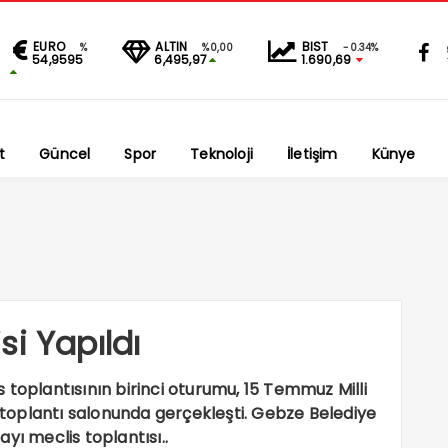
EURO
ALTIN
BIST
%
%0,00
-0.34%
54,9595
6,495,97
1.690,69
t
Güncel
Spor
Teknoloji
İletişim
Künye
i Yapıldı
 toplantısının birinci oturumu, 15 Temmuz Milli
toplantı salonunda gerçekleşti. Gebze Belediye
yı meclis toplantısı..