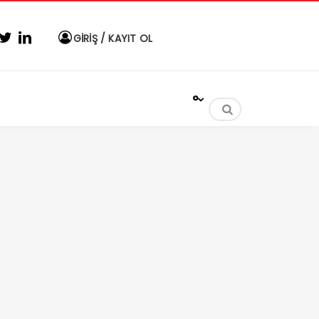
GİRİŞ / KAYIT OL
°