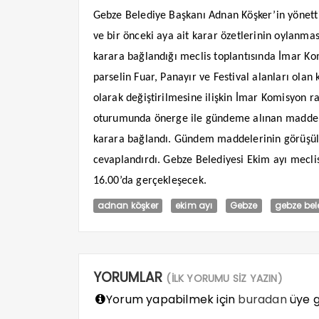
Gebze Belediye Başkanı Adnan Köşker’in yönetti
ve bir önceki aya ait karar özetlerinin oylanma
karara bağlandığı meclis toplantısında İmar K
parselin Fuar, Panayır ve Festival alanları ola
olarak değiştirilmesine ilişkin İmar Komisyon rap
oturumunda önerge ile gündeme alınan madde i
karara bağlandı. Gündem maddelerinin görüşül
cevaplandırdı. Gebze Belediyesi Ekim ayı meclis
16.00’da gerçekleşecek.
adnan köşker
ekim ayı
Gebze
gebze bel
YORUMLAR
(İLK YORUMU SİZ YAZIN)
Yorum yapabilmek için
buradan
üye gi