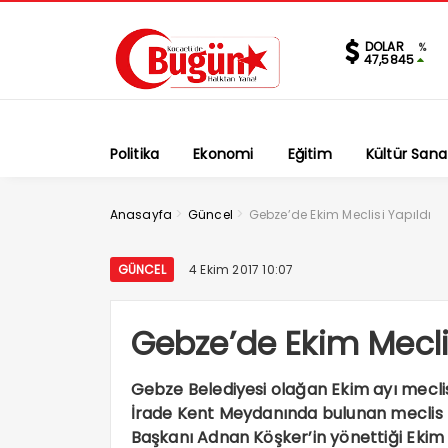
DOLAR
%
47,5845
Politika
Ekonomi
Eğitim
Kültür Sana
>
>
Anasayfa
Güncel
Gebze’de Ekim Meclisi Yapıldı
GÜNCEL
4 Ekim 2017 10:07
Gebze’de Ekim Meclis
Gebze Belediyesi olağan Ekim ayı meclis
İrade Kent Meydanında bulunan meclis 
Başkanı Adnan Köşker’in yönettiği Ekim a