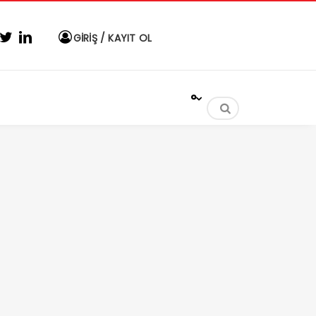
GİRİŞ / KAYIT OL
°