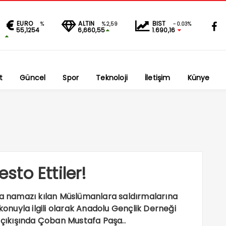
EURO
ALTIN
BIST
%
%2,59
-0.03%
55,1254
6,660,55
1.690,16
t
Güncel
Spor
Teknoloji
İletişim
Künye
esto Ettiler!
uma namazı kılan Müslümanlara saldırmalarına
 konuyla ilgili olarak Anadolu Gençlik Derneği
ıkışında Çoban Mustafa Paşa..