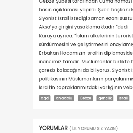
Gebze Şubesi tarafından Cuma namazı 
basın açıklaması yapıldı. Şube başkan
Siyonist İsrail istediği zaman ezanı su
Aksa’ya girişini yasaklamaktadır ”dedi.
Karaya ayrıca: “İslam ülkelerinin terörist İ
sürdürmesini ve geliştirmesini onayla
Erbakan Hocamızın İsrail’in diplomasid
inancımız tamdır. Müslümanlar birlikte h
çaresiz kalacağını da biliyoruz. Siyonist İ
politikasının Müslümanların parçalanmış
İsrail’in topraklarımızdaki varlığının veb
agd
anadolu
Gebze
gençlik
israil
YORUMLAR
(İLK YORUMU SİZ YAZIN)