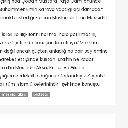
çıkışında Çoban Mustafa Paşa Cami önünde
ı Muhammet Emin Karaya yaptığı açıklamada,”
sturmakta istediği zaman Müslümanların Mescid-i
srail ile ilişkilerini normal hale getirmesini,
mıyoruz” şeklinde konuşan Karakaya,”Merhum
en değil ancak güçten anladığına dair söylemine
areket ettiğinde küstah İsrail’in ne kadar
srail’in Mescid-i Aksa, Kudüs ve Filistin
lığına endeksli olduğunun farkındayız. Siyonist
ali tüm İslam ülkelerinindir” şeklinde konuştu.
mescidi aksa
protesto