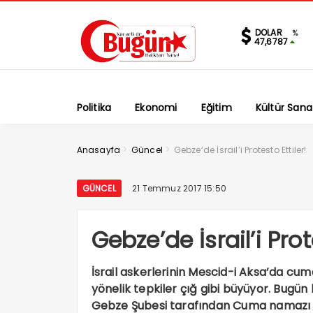
DOLAR
%
47,6787
Politika
Ekonomi
Eğitim
Kültür Sana
>
>
Anasayfa
Güncel
Gebze’de İsrail’i Protesto Ettiler!
GÜNCEL
21 Temmuz 2017 15:50
Gebze’de İsrail’i Prot
İsrail askerlerinin Mescid-i Aksa’da c
yönelik tepkiler çığ gibi büyüyor. Bugün
Gebze Şubesi tarafından Cuma namazı ç