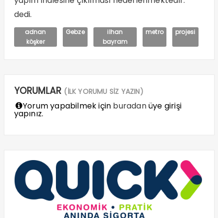
yapım ihalesine çıkılması hedeflenmektedir.”
dedi.
adnan
Gebze
ilhan
metro
projesi
köşker
bayram
YORUMLAR
(İLK YORUMU SİZ YAZIN)
Yorum yapabilmek için
buradan
üye girişi
yapınız.