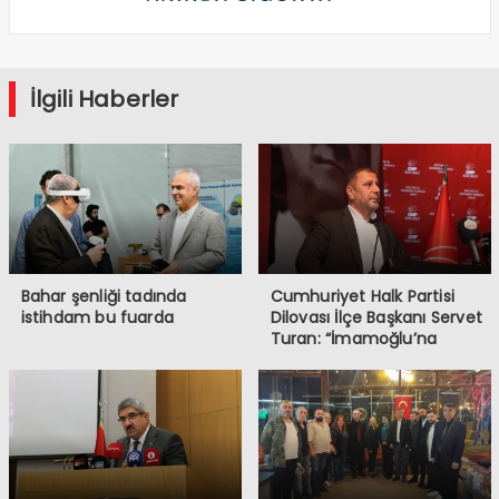
İlgili Haberler
Bahar şenliği tadında
Cumhuriyet Halk Partisi
istihdam bu fuarda
Dilovası İlçe Başkanı Servet
Turan: “İmamoğlu’na
Yapılanlar, Demokrasiye ve
Halkın İradesine
Müdahaledir”