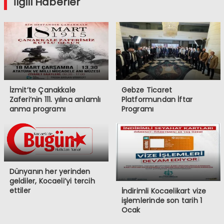
İlgili Haberler
İzmit’te Çanakkale
Gebze Ticaret
Zaferi’nin 111. yılına anlamlı
Platformundan İftar
anma programı
Programı
Dünyanın her yerinden
geldiler, Kocaeli’yi tercih
ettiler
İndirimli Kocaelikart vize
işlemlerinde son tarih 1
Ocak