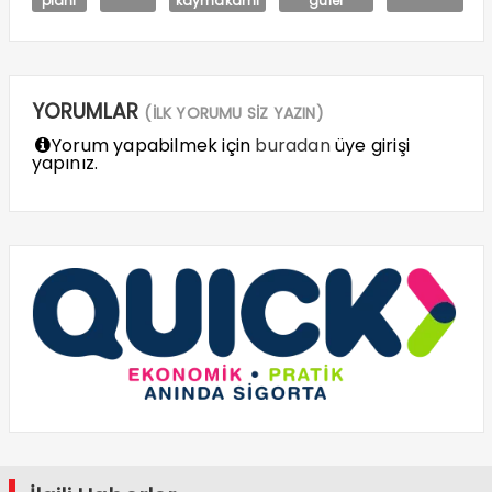
planı
kaymakamı
güler
YORUMLAR
(İLK YORUMU SİZ YAZIN)
Yorum yapabilmek için
buradan
üye girişi
yapınız.