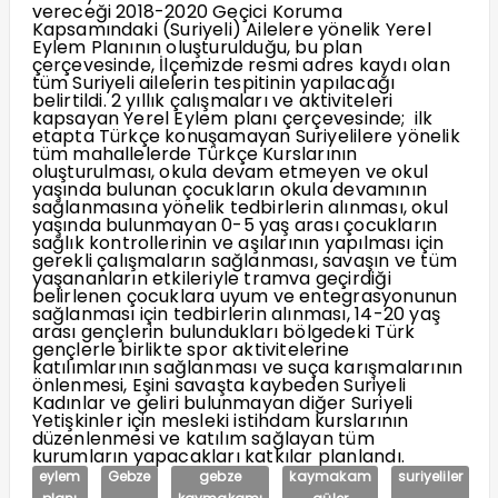
vereceği 2018-2020 Geçici Koruma
Kapsamındaki (Suriyeli) Ailelere yönelik Yerel
Eylem Planının oluşturulduğu, bu plan
çerçevesinde, İlçemizde resmi adres kaydı olan
tüm Suriyeli ailelerin tespitinin yapılacağı
belirtildi. 2 yıllık çalışmaları ve aktiviteleri
kapsayan Yerel Eylem planı çerçevesinde; ilk
etapta Türkçe konuşamayan Suriyelilere yönelik
tüm mahallelerde Türkçe Kurslarının
oluşturulması, okula devam etmeyen ve okul
yaşında bulunan çocukların okula devamının
sağlanmasına yönelik tedbirlerin alınması, okul
yaşında bulunmayan 0-5 yaş arası çocukların
sağlık kontrollerinin ve aşılarının yapılması için
gerekli çalışmaların sağlanması, savaşın ve tüm
yaşananların etkileriyle tramva geçirdiği
belirlenen çocuklara uyum ve entegrasyonunun
sağlanması için tedbirlerin alınması, 14-20 yaş
arası gençlerin bulundukları bölgedeki Türk
gençlerle birlikte spor aktivitelerine
katılımlarının sağlanması ve suça karışmalarının
önlenmesi, Eşini savaşta kaybeden Suriyeli
Kadınlar ve geliri bulunmayan diğer Suriyeli
Yetişkinler için mesleki istihdam kurslarının
düzenlenmesi ve katılım sağlayan tüm
kurumların yapacakları katkılar planlandı.
eylem
Gebze
gebze
kaymakam
suriyeliler