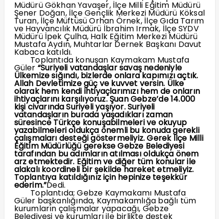
Müdürü Gökhan Yavaşer, İlçe Milli Eğitim Müdürü
Şener Doğan, İlçe Gençlik Merkezi Müdürü Köksal
Turan, İlçe Müftüsü Orhan Örnek, İlçe Gıda Tarım
ve Hayvancılık Müdürü İbrahim Irmak, İlçe SYDV
Müdürü İpek Çulha, Halk Eğitim Merkezi Müdürü
Mustafa Aydın, Muhtarlar Dernek Başkanı Davut
Kabaca katıldı.
Toplantıda konuşan Kaymakam Mustafa
Güler
“Suriyeli vatandaşlar savaş nedeniyle
Ülkemize sığındı, bizlerde onlara kapımızı açtık.
Allah Devletimize güç ve kuvvet versin. Ülke
olarak hem kendi ihtiyaçlarımızı hem de onların
ihtiyaçlarını karşılıyoruz. Şuan Gebze’de 14.000
kişi civarında Suriyeli yaşıyor. Suriyeli
vatandaşların burada yaşadıkları zaman
süresince Türkçe konuşabilmeleri ve okuyup
yazabilmeleri oldukça önemli bu konuda gerekli
çalışmaları desteği göstermeliyiz. Gerek İlçe Milli
Eğitim Müdürlüğü gerekse Gebze Belediyesi
tarafından bu adımların atılması oldukça önem
arz etmektedir. Eğitim ve diğer tüm konular ile
alakalı koordineli bir şekilde hareket etmeliyiz.
Toplantıya katıldığınız için hepinize teşekkür
ederim.”
Dedi.
Toplantıda; Gebze Kaymakamı Mustafa
Güler başkanlığında, Kaymakamlığa bağlı tüm
kurumların çalışmalar yapacağı, Gebze
Belediyesi ve kurumları ile birlikte destek