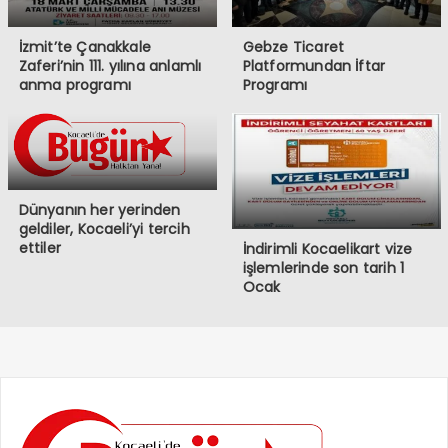
İzmit’te Çanakkale
Gebze Ticaret
Zaferi’nin 111. yılına anlamlı
Platformundan İftar
anma programı
Programı
Dünyanın her yerinden
geldiler, Kocaeli’yi tercih
ettiler
İndirimli Kocaelikart vize
işlemlerinde son tarih 1
Ocak