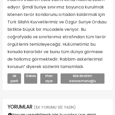
ediyor. Şimdi Suriye sınırımız boyunca kurulmak
istenen terör koridorunu ortadan kaldırmak için
Türk Silahlı Kuvvetlerimiz ve Özgür Suriye Ordusu
birlikte büyük bir mücadele veriyor. Bu
coğrafyada ve sınırlarımız etrafından tüm terör
örgütlerini temizleyeceğiz. Hükümetimiz bu
konuda kararlıdır ve bunu tüm dünya görmese
de halkımız görmektedir. Rabbim askerlerimizi
korusun” diyerek sözlerini tamamladı.
ak
Gebze
irfan
kbb ibrahim
parti
ayar
karaosmanoğlu
YORUMLAR
(İLK YORUMU SİZ YAZIN)
Yorum yapabilmek için
buradan
üye girişi