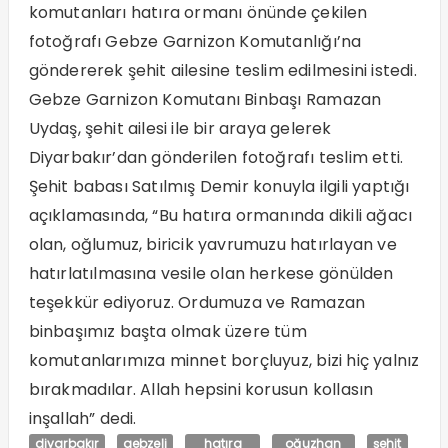
komutanları hatıra ormanı önünde çekilen
fotoğrafı Gebze Garnizon Komutanlığı’na
göndererek şehit ailesine teslim edilmesini istedi.
Gebze Garnizon Komutanı Binbaşı Ramazan
Uydaş, şehit ailesi ile bir araya gelerek
Diyarbakır’dan gönderilen fotoğrafı teslim etti.
Şehit babası Satılmış Demir konuyla ilgili yaptığı
açıklamasında, “Bu hatıra ormanında dikili ağacı
olan, oğlumuz, biricik yavrumuzu hatırlayan ve
hatırlatılmasına vesile olan herkese gönülden
teşekkür ediyoruz. Ordumuza ve Ramazan
binbaşımız başta olmak üzere tüm
komutanlarımıza minnet borçluyuz, bizi hiç yalnız
bırakmadılar. Allah hepsini korusun kollasın
inşallah” dedi.
diyarbakır
gebzeli
hatıra
oğuzhan
şehit