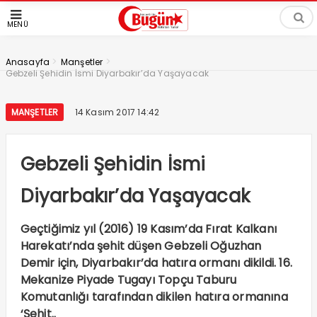
MENÜ
>
>
Anasayfa
Manşetler
Gebzeli Şehidin İsmi Diyarbakır’da Yaşayacak
MANŞETLER
14 Kasım 2017 14:42
Gebzeli Şehidin İsmi
Diyarbakır’da Yaşayacak
Geçtiğimiz yıl (2016) 19 Kasım’da Fırat Kalkanı
Harekatı’nda şehit düşen Gebzeli Oğuzhan
Demir için, Diyarbakır’da hatıra ormanı dikildi. 16.
Mekanize Piyade Tugayı Topçu Taburu
Komutanlığı tarafından dikilen hatıra ormanına
‘Şehit..