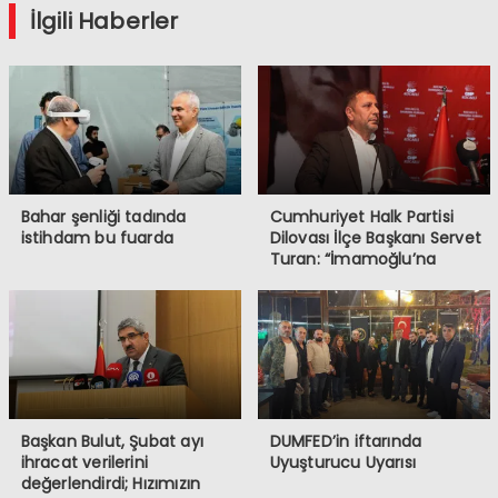
İlgili Haberler
Bahar şenliği tadında
Cumhuriyet Halk Partisi
istihdam bu fuarda
Dilovası İlçe Başkanı Servet
Turan: “İmamoğlu’na
Yapılanlar, Demokrasiye ve
Halkın İradesine
Müdahaledir”
Başkan Bulut, Şubat ayı
DUMFED’in iftarında
ihracat verilerini
Uyuşturucu Uyarısı
değerlendirdi; Hızımızın