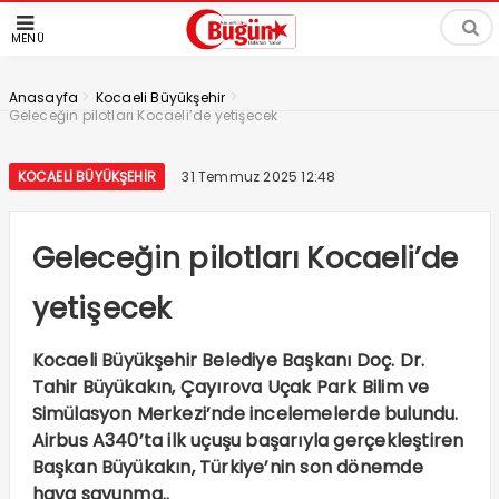
MENÜ
>
>
Anasayfa
Kocaeli Büyükşehir
Geleceğin pilotları Kocaeli’de yetişecek
KOCAELI BÜYÜKŞEHIR
31 Temmuz 2025 12:48
Geleceğin pilotları Kocaeli’de
yetişecek
Kocaeli Büyükşehir Belediye Başkanı Doç. Dr.
Tahir Büyükakın, Çayırova Uçak Park Bilim ve
Simülasyon Merkezi’nde incelemelerde bulundu.
Airbus A340’ta ilk uçuşu başarıyla gerçekleştiren
Başkan Büyükakın, Türkiye’nin son dönemde
hava savunma..