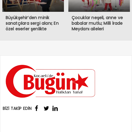
Büyükşehir’den minik
Çocuklar neşeli, anne ve
sanatçılara sergi alanı; En
babalar mutlu; Milli İrade
özel eserler şenlikte
Meydanı aileleri
sergileniyor
buluşturuyor
BİZİ TAKİP EDİN