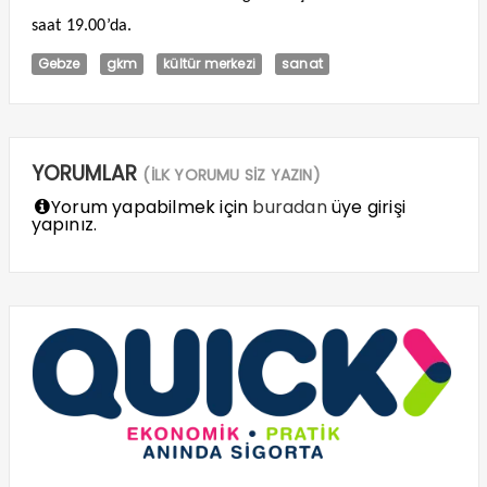
saat 19.00’da.
Gebze
gkm
kültür merkezi
sanat
YORUMLAR
(İLK YORUMU SİZ YAZIN)
Yorum yapabilmek için
buradan
üye girişi
yapınız.