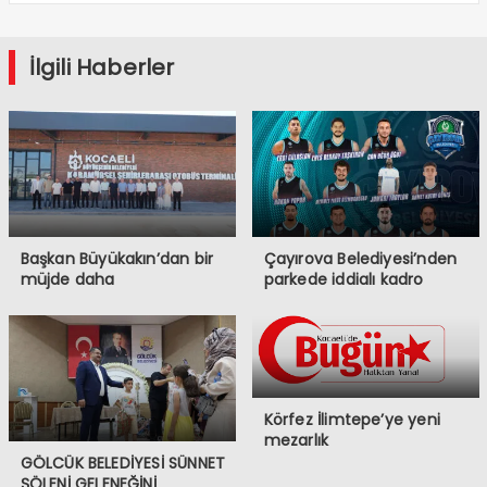
İlgili Haberler
Başkan Büyükakın’dan bir
Çayırova Belediyesi’nden
müjde daha
parkede iddialı kadro
Körfez İlimtepe’ye yeni
mezarlık
GÖLCÜK BELEDİYESİ SÜNNET
ŞÖLENİ GELENEĞİNİ