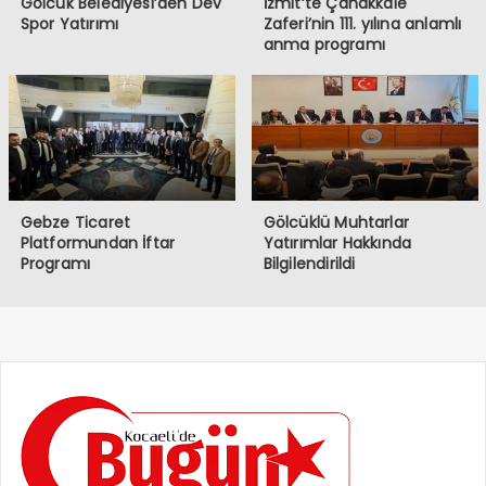
Gölcük Belediyesi’den Dev
İzmit’te Çanakkale
Spor Yatırımı
Zaferi’nin 111. yılına anlamlı
anma programı
Gebze Ticaret
Gölcüklü Muhtarlar
Platformundan İftar
Yatırımlar Hakkında
Programı
Bilgilendirildi