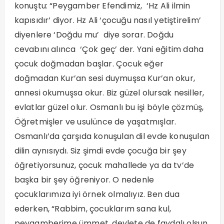
konuştu: “Peygamber Efendimiz, ‘Hz Ali ilmin
kapısıdır’ diyor. Hz Ali ‘çocuğu nasıl yetiştirelim’
diyenlere ‘Doğdu mu’ diye sorar. Doğdu
cevabını alınca ‘Çok geç’ der. Yani eğitim daha
çocuk doğmadan başlar. Çocuk eğer
doğmadan Kur’an sesi duymuşsa Kur’an okur,
annesi okumuşsa okur. Biz güzel olursak nesiller,
evlatlar güzel olur. Osmanlı bu işi böyle çözmüş,
Öğretmişler ve usulünce de yaşatmışlar.
Osmanlı’da çarşıda konuşulan dil evde konuşulan
dilin aynısıydı. Siz şimdi evde çocuğa bir şey
öğretiyorsunuz, çocuk mahallede ya da tv’de
başka bir şey öğreniyor. O nedenle
çocuklarımıza iyi örnek olmalıyız. Ben dua
ederken, “Rabbim, çocuklarım sana kul,
peygamberime ümmet, devlete de faydalı olsun