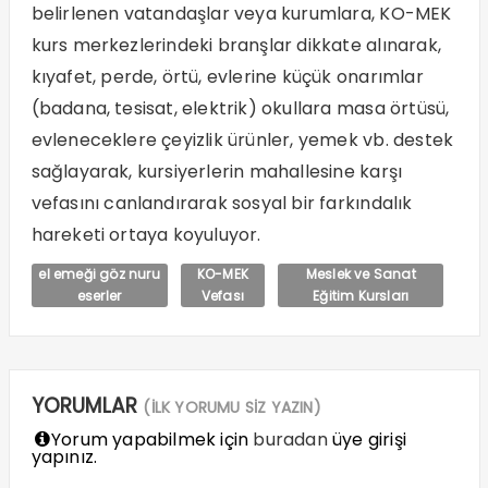
belirlenen vatandaşlar veya kurumlara, KO-MEK
kurs merkezlerindeki branşlar dikkate alınarak,
kıyafet, perde, örtü, evlerine küçük onarımlar
(badana, tesisat, elektrik) okullara masa örtüsü,
evleneceklere çeyizlik ürünler, yemek vb. destek
sağlayarak, kursiyerlerin mahallesine karşı
vefasını canlandırarak sosyal bir farkındalık
hareketi ortaya koyuluyor.
el emeği göz nuru
KO-MEK
Meslek ve Sanat
eserler
Vefası
Eğitim Kursları
YORUMLAR
(İLK YORUMU SİZ YAZIN)
Yorum yapabilmek için
buradan
üye girişi
yapınız.