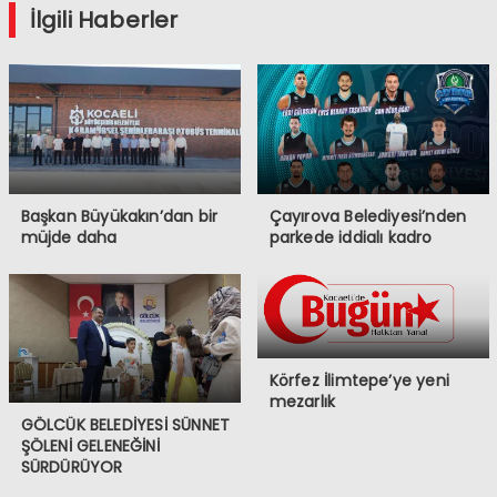
İlgili Haberler
Başkan Büyükakın’dan bir
Çayırova Belediyesi’nden
müjde daha
parkede iddialı kadro
Körfez İlimtepe’ye yeni
mezarlık
GÖLCÜK BELEDİYESİ SÜNNET
ŞÖLENİ GELENEĞİNİ
SÜRDÜRÜYOR