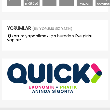
müftüsü
yazıcı
duyurus
YORUMLAR
(İLK YORUMU SİZ YAZIN)
Yorum yapabilmek için
buradan
üye girişi
yapınız.