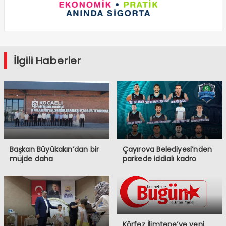
İlgili Haberler
Başkan Büyükakın’dan bir
Çayırova Belediyesi’nden
müjde daha
parkede iddialı kadro
Körfez İlimtepe’ye yeni