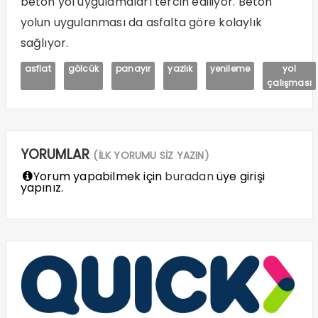
beton yol uygulamaları tercih ediliyor. Beton
yolun uygulanması da asfalta göre kolaylık
sağlıyor.
asflat
gölcük
panayır
yazlık
yenileme
yol
çalışması
YORUMLAR
(İLK YORUMU SİZ YAZIN)
Yorum yapabilmek için
buradan
üye girişi
yapınız.