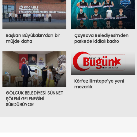
Başkan Büyükakın’dan bir
Çayırova Belediyesi’nden
müjde daha
parkede iddialı kadro
Körfez İlimtepe’ye yeni
mezarlık
GÖLCÜK BELEDİYESİ SÜNNET
ŞÖLENİ GELENEĞİNİ
SÜRDÜRÜYOR