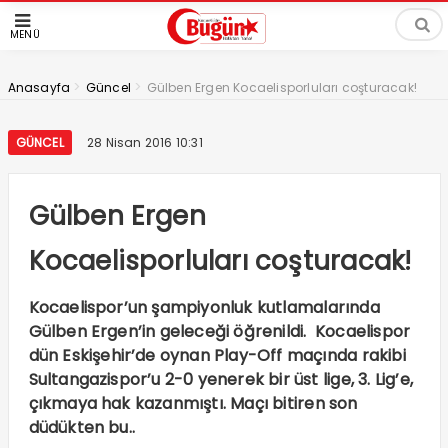
MENÜ
>
>
Anasayfa
Güncel
Gülben Ergen Kocaelisporluları coşturacak!
GÜNCEL
28 Nisan 2016 10:31
Gülben Ergen
Kocaelisporluları coşturacak!
Kocaelispor’un şampiyonluk kutlamalarında
Gülben Ergen’in geleceği öğrenildi. Kocaelispor
dün Eskişehir’de oynan Play-Off maçında rakibi
Sultangazispor’u 2-0 yenerek bir üst lige, 3. Lig’e,
çıkmaya hak kazanmıştı. Maçı bitiren son
düdükten bu..