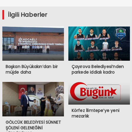
İlgili Haberler
Başkan Büyükakın’dan bir
Çayırova Belediyesi’nden
müjde daha
parkede iddialı kadro
Körfez İlimtepe’ye yeni
mezarlık
GÖLCÜK BELEDİYESİ SÜNNET
ŞÖLENİ GELENEĞİNİ