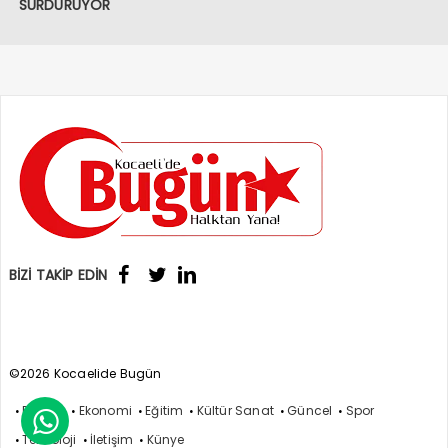
SÜRDÜRÜYOR
BİZİ TAKİP EDİN
©2026 Kocaelide Bugün
Politika
Ekonomi
Eğitim
Kültür Sanat
Güncel
Spor

Teknoloji
İletişim
Künye