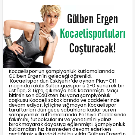
Kocaelispor’un şampiyonluk kutlamalarında
Gülben Ergen’in geleceği öğrenildi.
Kocaelispor dün Eskişehir’de oynan Play-Off
maçında rakibi Sultangazispor’u 2-0 yenerek bir
üst lige, 3. Lig’e, çıkmaya hak kazanmıştı. Maçı
bitiren son düdükten bu yana şampiyonluk
coşkusu Kocaeli sokaklarında ve caddelerinde
devam ediyor. İçi içine sığmayan Kocaelispor
taraftarları dün gece sabahlara kadar süren
şampiyonluk kutlamalarında Fethiye Caddesinde
takımını, futbolcularını ve yönetimini yalnız
bırakmayarak doyasıya eğlenmişti. Şampiyonluk
kutlamaları hız kesmeden devam ederken
geçtiğimiz yıllardaki gibi bu yılda Gülben Ergen’in