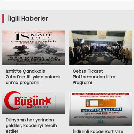
İlgili Haberler
İzmit’te Çanakkale
Gebze Ticaret
Zaferi’nin 111. yılına anlamlı
Platformundan İftar
anma programı
Programı
Dünyanın her yerinden
geldiler, Kocaeli’yi tercih
ettiler
İndirimli Kocaelikart vize