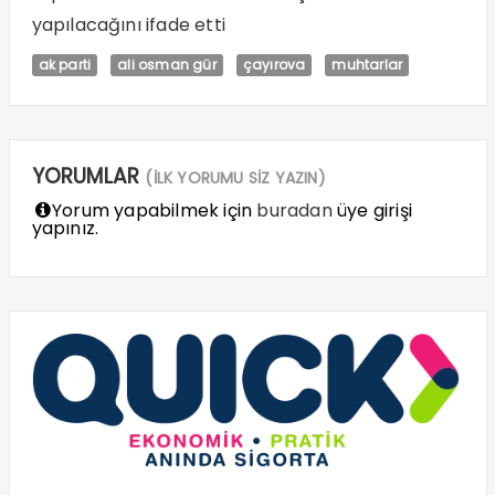
yapılacağını ifade etti
ak parti
ali osman gür
çayırova
muhtarlar
YORUMLAR
(İLK YORUMU SİZ YAZIN)
Yorum yapabilmek için
buradan
üye girişi
yapınız.