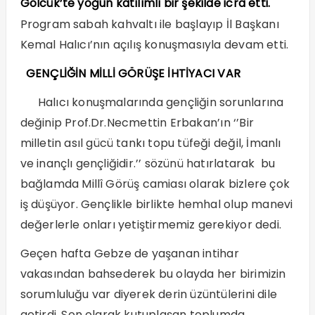
Gölcük’te yoğun katılımlı bir şekilde icra etti.
Program sabah kahvaltı ile başlayıp İl Başkanı
Kemal Halıcı’nın açılış konuşmasıyla devam etti.
GENÇLİĞİN MİLLİ GÖRÜŞE İHTİYACI VAR
Halıcı konuşmalarında gençliğin sorunlarına
değinip Prof.Dr.Necmettin Erbakan’ın ‘’Bir
milletin asıl gücü tankı topu tüfeği değil, İmanlı
ve inançlı gençliğidir.’’ sözünü hatırlatarak bu
bağlamda Millî Görüş camiası olarak bizlere çok
iş düşüyor. Gençlikle birlikte hemhal olup manevi
değerlerle onları yetiştirmemiz gerekiyor dedi.
Geçen hafta Gebze de yaşanan intihar
vakasından bahsederek bu olayda her birimizin
sorumluluğu var diyerek derin üzüntülerini dile
getirdi. Son olarak kutuplaşan toplumda