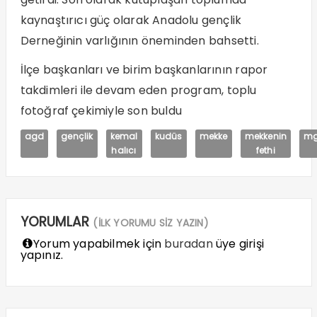
kaynaştırıcı güç olarak Anadolu gençlik
Derneğinin varlığının öneminden bahsetti.
İlçe başkanları ve birim başkanlarının rapor
takdimleri ile devam eden program, toplu
fotoğraf çekimiyle son buldu
agd
gençlik
kemal
kudüs
mekke
mekkenin
m
halıcı
fethi
YORUMLAR
(İLK YORUMU SİZ YAZIN)
Yorum yapabilmek için
buradan
üye girişi
yapınız.