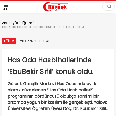
MENÜ
>
>
Anasayfa
Eğitim
Has Oda Hasbihallerinde ‘EbuBekir Sifil’ konuk oldu.
EĞITIM
28 Ocak 2018 15:45
Has Oda Hasbihallerinde
‘EbuBekir Sifil’ konuk oldu.
Gölcük Gençlik Merkezi Has Odasında aylık
olarak düzenlenen “Has Oda Hasbihalleri”
programının dördüncüsü oldukça samimi bir
ortamda yoğun bir katılım ile gerçekleşti. Yalova
Üniversitesi Öğretim Üyesi Doç. Dr. Ebubekir Sifil..