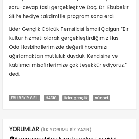
soru-cevap faslı gerçekleşt ve Doç. Dr. Ebubekir
Sifil’e hediye takdimi ile program sona erdi.
Lider Gençlik Gölcük Temsilcisi İsmail Çalgan “Bir
kültür hizmeti olarak gerçekleştirdiğimiz Has
Oda Hasbihallerimizde değerli hocamızı
ağırlamaktan mutluluk duyduk. Kendisine ve
katılımcı misafirlerimize çok teşekkür ediyoruz.”
dedi.
EBU BEKİR SİFİL
HADİS
lider gençlik
sünnet
YORUMLAR
(İLK YORUMU SİZ YAZIN)
Yorum yapabilmek için
buradan
üye girişi