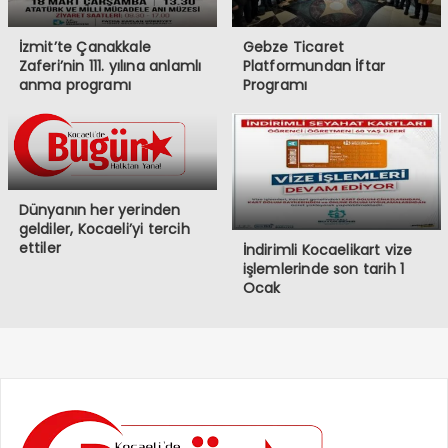
İzmit’te Çanakkale
Gebze Ticaret
Zaferi’nin 111. yılına anlamlı
Platformundan İftar
anma programı
Programı
Dünyanın her yerinden
geldiler, Kocaeli’yi tercih
ettiler
İndirimli Kocaelikart vize
işlemlerinde son tarih 1
Ocak