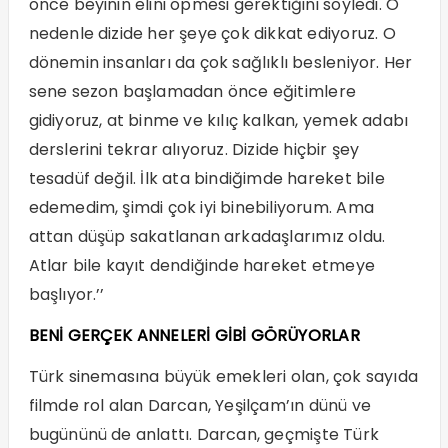
önce beyinin elini öpmesi gerektiğini söyledi. O
nedenle dizide her şeye çok dikkat ediyoruz. O
dönemin insanları da çok sağlıklı besleniyor. Her
sene sezon başlamadan önce eğitimlere
gidiyoruz, at binme ve kılıç kalkan, yemek adabı
derslerini tekrar alıyoruz. Dizide hiçbir şey
tesadüf değil. İlk ata bindiğimde hareket bile
edemedim, şimdi çok iyi binebiliyorum. Ama
attan düşüp sakatlanan arkadaşlarımız oldu.
Atlar bile kayıt dendiğinde hareket etmeye
başlıyor.’’
BENİ GERÇEK ANNELERİ GİBİ GÖRÜYORLAR
Türk sinemasına büyük emekleri olan, çok sayıda
filmde rol alan Darcan, Yeşilçam’ın dünü ve
bugününü de anlattı. Darcan, geçmişte Türk