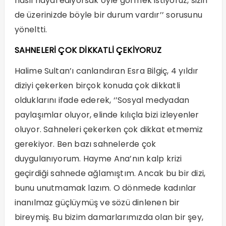
nasıl hayal ediyorsak öyle görmek istiyoruz, sizin
de üzerinizde böyle bir durum vardır’’ sorusunu
yöneltti.
SAHNELERİ ÇOK DİKKATLİ ÇEKİYORUZ
Halime Sultan’ı canlandıran Esra Bilgiç, 4 yıldır
diziyi çekerken birçok konuda çok dikkatli
olduklarını ifade ederek, ‘’Sosyal medyadan
paylaşımlar oluyor, elinde kılıçla bizi izleyenler
oluyor. Sahneleri çekerken çok dikkat etmemiz
gerekiyor. Ben bazı sahnelerde çok
duygulanıyorum. Hayme Ana’nın kalp krizi
geçirdiği sahnede ağlamıştım. Ancak bu bir dizi,
bunu unutmamak lazım. O dönmede kadınlar
inanılmaz güçlüymüş ve sözü dinlenen bir
bireymiş. Bu bizim damarlarımızda olan bir şey,