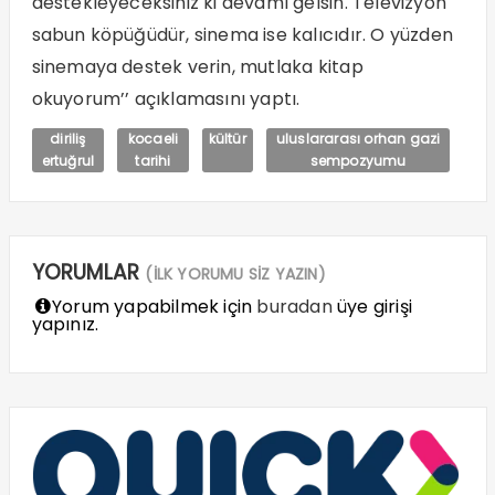
destekleyeceksiniz ki devamı gelsin. Televizyon
sabun köpüğüdür, sinema ise kalıcıdır. O yüzden
sinemaya destek verin, mutlaka kitap
okuyorum’’ açıklamasını yaptı.
diriliş
kocaeli
kültür
uluslararası orhan gazi
ertuğrul
tarihi
sempozyumu
YORUMLAR
(İLK YORUMU SİZ YAZIN)
Yorum yapabilmek için
buradan
üye girişi
yapınız.