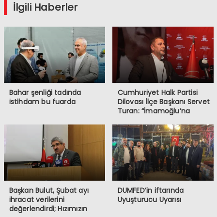
İlgili Haberler
Bahar şenliği tadında
Cumhuriyet Halk Partisi
istihdam bu fuarda
Dilovası İlçe Başkanı Servet
Turan: “İmamoğlu’na
Yapılanlar, Demokrasiye ve
Halkın İradesine
Müdahaledir”
Başkan Bulut, Şubat ayı
DUMFED’in iftarında
ihracat verilerini
Uyuşturucu Uyarısı
değerlendirdi; Hızımızın