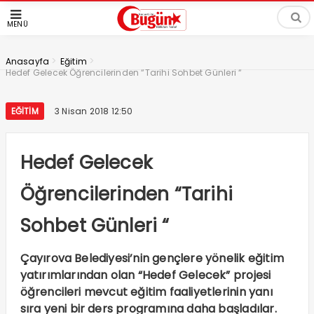
MENÜ
>
>
Anasayfa
Eğitim
Hedef Gelecek Öğrencilerinden “Tarihi Sohbet Günleri “
EĞITIM
3 Nisan 2018 12:50
Hedef Gelecek
Öğrencilerinden “Tarihi
Sohbet Günleri “
Çayırova Belediyesi’nin gençlere yönelik eğitim
yatırımlarından olan “Hedef Gelecek” projesi
öğrencileri mevcut eğitim faaliyetlerinin yanı
sıra yeni bir ders programına daha başladılar.