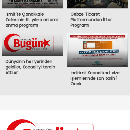
İzmit’te Çanakkale
Gebze Ticaret
Zaferi’nin 111. yılına anlamlı
Platformundan İftar
anma programı
Programı
Dünyanın her yerinden
geldiler, Kocaeli’yi tercih
ettiler
İndirimli Kocaelikart vize
işlemlerinde son tarih 1
Ocak